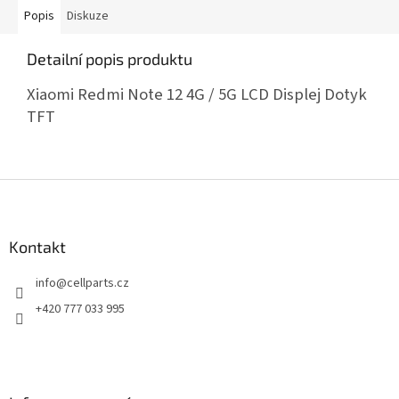
Popis
Diskuze
Detailní popis produktu
Xiaomi Redmi Note 12 4G / 5G LCD Displej Dotyk
TFT
Z
á
p
a
Kontakt
t
info
@
cellparts.cz
í
+420 777 033 995