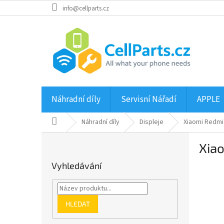
Přejít
info@cellparts.cz
na
obsah
Náhradní díly
Servisní Nářadí
APPLE
Domů
Náhradní díly
Displeje
Xiaomi Redmi 
P
Xiao
o
s
Vyhledávání
t
r
a
n
HLEDAT
n