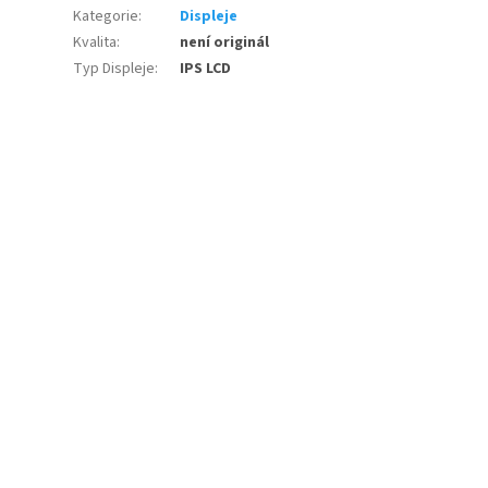
Kategorie
:
Displeje
Kvalita
:
není originál
Typ Displeje
:
IPS LCD