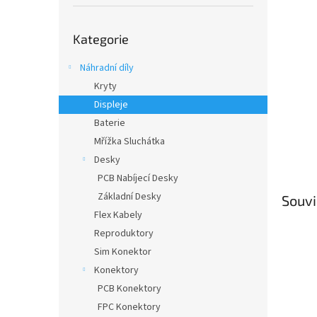
í
p
Přeskočit
a
Kategorie
kategorie
n
e
Náhradní díly
l
Kryty
Displeje
Baterie
Mřížka Sluchátka
Desky
PCB Nabíjecí Desky
Základní Desky
Souvi
Flex Kabely
Reproduktory
Sim Konektor
Konektory
PCB Konektory
FPC Konektory