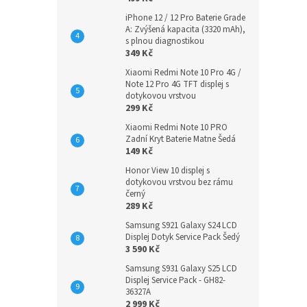
iPhone 12 / 12 Pro Baterie Grade
A: Zvýšená kapacita (3320 mAh),
s plnou diagnostikou
349 Kč
Xiaomi Redmi Note 10 Pro 4G /
Note 12 Pro 4G TFT displej s
dotykovou vrstvou
299 Kč
Xiaomi Redmi Note 10 PRO
Zadní Kryt Baterie Matne Šedá
149 Kč
Honor View 10 displej s
dotykovou vrstvou bez rámu
černý
289 Kč
Samsung S921 Galaxy S24 LCD
Displej Dotyk Service Pack Šedý
3 590 Kč
Samsung S931 Galaxy S25 LCD
Displej Service Pack - GH82-
36327A
2 999 Kč