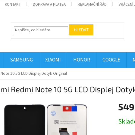
KONTAKT
DOPRAVA A PLATBA
REKLAMAČNÍ ŘÁD
VRÁCENÍ 
HLEDAT
SAMSUNG
XIAOMI
HONOR
GOOGLE
Note 10 5G LCD Displej Dotyk Original
mi Redmi Note 10 5G LCD Displej Dotyk
549
Měrná
Skla
cena: