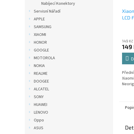
Nabíjecí Konektory
Xiaom
Servisní Nářadí
LCD F
APPLE
SAMSUNG
XIAOMI
149 Kč
HONOR
149
GOOGLE
MOTOROLA
D
NOKIA
Přední
REALME
Xiaomi
DOOGEE
Neorig
ALCATEL
SONY
HUAWEI
Popi
LENOVO
Oppo
Det
ASUS