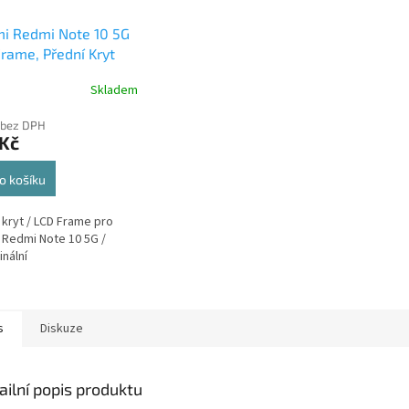
i Redmi Note 10 5G
rame, Přední Kryt
Skladem
 bez DPH
 Kč
o košíku
 kryt / LCD Frame pro
 Redmi Note 10 5G /
inální
s
Diskuze
ailní popis produktu