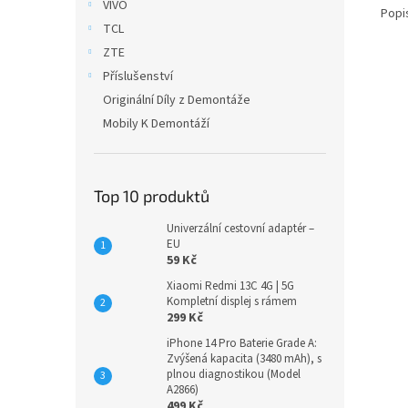
VIVO
Popi
TCL
ZTE
Příslušenství
Originální Díly z Demontáže
Mobily K Demontáží
Top 10 produktů
Univerzální cestovní adaptér –
EU
59 Kč
Xiaomi Redmi 13C 4G | 5G
Kompletní displej s rámem
299 Kč
iPhone 14 Pro Baterie Grade A:
Zvýšená kapacita (3480 mAh), s
plnou diagnostikou (Model
A2866)
499 Kč