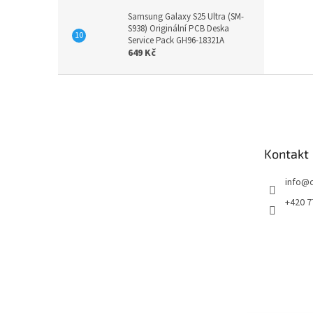
Samsung Galaxy S25 Ultra (SM-
S938) Originální PCB Deska
Service Pack GH96-18321A
649 Kč
Z
á
p
a
t
Kontakt
í
info
@
+420 7