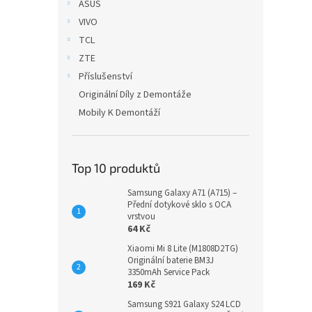
ASUS
VIVO
TCL
ZTE
Příslušenství
Originální Díly z Demontáže
Mobily K Demontáží
Top 10 produktů
Samsung Galaxy A71 (A715) –
Přední dotykové sklo s OCA
vrstvou
64 Kč
Xiaomi Mi 8 Lite (M1808D2TG)
Originální baterie BM3J
3350mAh Service Pack
169 Kč
Samsung S921 Galaxy S24 LCD