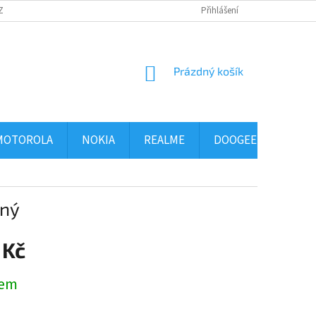
ZBOŽÍ
OBCHODNÍ PODMÍNKY
PODMÍNKY OCHRANY OSOBNÍCH ÚDAJ
Přihlášení
NÁKUPNÍ
Prázdný košík
KOŠÍK
MOTOROLA
NOKIA
REALME
DOOGEE
ALCA
rný
 Kč
dem