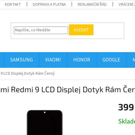
KONTAKT
DOPRAVA A PLATBA
REKLAMAČNÍ ŘÁD
VRÁCENÍ 
HLEDAT
SAMSUNG
XIAOMI
HONOR
GOOGLE
 9 LCD Displej Dotyk Rám Černý
omi Redmi 9 LCD Displej Dotyk Rám Če
399
Měrná
Skla
cena: