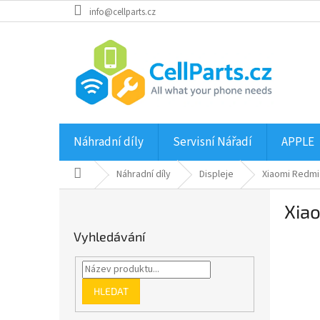
Přejít
info@cellparts.cz
na
obsah
Náhradní díly
Servisní Nářadí
APPLE
Domů
Náhradní díly
Displeje
Xiaomi Redmi
P
Xia
o
s
Vyhledávání
t
r
a
n
HLEDAT
n