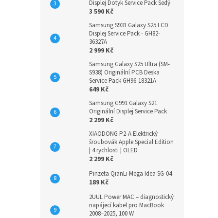
Displej Dotyk Service Pack Šedý
3 590 Kč
Samsung S931 Galaxy S25 LCD
Displej Service Pack - GH82-
36327A
2 999 Kč
Samsung Galaxy S25 Ultra (SM-
S938) Originální PCB Deska
Service Pack GH96-18321A
649 Kč
Samsung G991 Galaxy S21
Originální Displej Service Pack
2 299 Kč
XIAODONG P2-A Elektrický
šroubovák Apple Special Edition
| 4 rychlosti | OLED
2 299 Kč
Pinzeta QianLi Mega Idea SG-04
189 Kč
2UUL Power MAC – diagnostický
napájecí kabel pro MacBook
2008–2025, 100 W