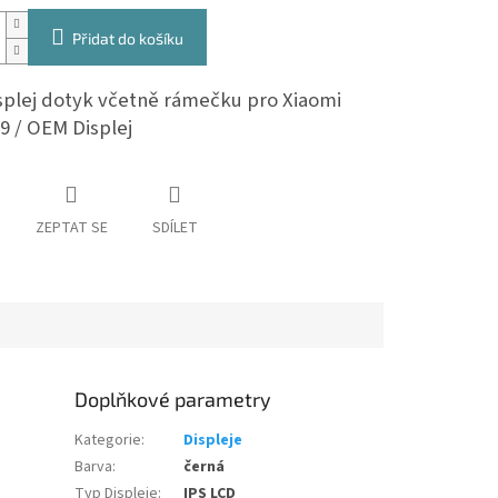
Přidat do košíku
splej dotyk včetně rámečku pro Xiaomi
9 / OEM Displej
ZEPTAT SE
SDÍLET
Doplňkové parametry
Kategorie
:
Displeje
Barva
:
černá
Typ Displeje
:
IPS LCD