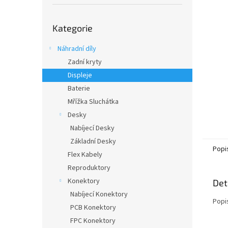
í
p
Přeskočit
a
Kategorie
kategorie
n
e
Náhradní díly
l
Zadní kryty
Displeje
Baterie
Mřížka Sluchátka
Desky
Nabíjecí Desky
Základní Desky
Popi
Flex Kabely
Reproduktory
Konektory
Det
Nabíjecí Konektory
Popi
PCB Konektory
FPC Konektory