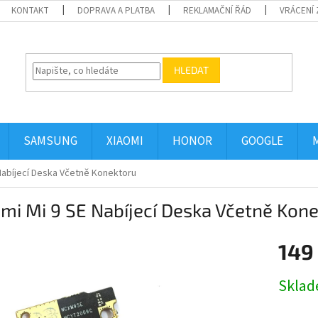
KONTAKT
DOPRAVA A PLATBA
REKLAMAČNÍ ŘÁD
VRÁCENÍ 
HLEDAT
SAMSUNG
XIAOMI
HONOR
GOOGLE
 Nabíjecí Deska Včetně Konektoru
mi Mi 9 SE Nabíjecí Deska Včetně Kon
149
Měrná
Skla
cena: