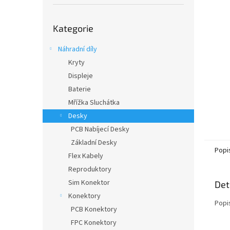
í
p
Přeskočit
a
Kategorie
kategorie
n
e
Náhradní díly
l
Kryty
Displeje
Baterie
Mřížka Sluchátka
Desky
PCB Nabíjecí Desky
Základní Desky
Popi
Flex Kabely
Reproduktory
Sim Konektor
Det
Konektory
Popi
PCB Konektory
FPC Konektory