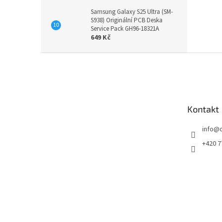
Samsung Galaxy S25 Ultra (SM-
S938) Originální PCB Deska
Service Pack GH96-18321A
649 Kč
Z
á
p
a
t
Kontakt
í
info
@
+420 7