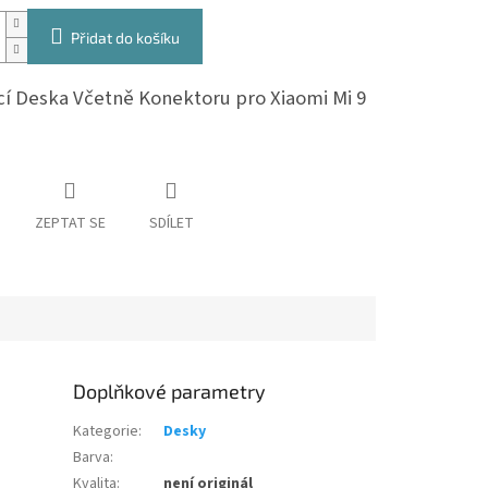
Přidat do košíku
cí Deska Včetně Konektoru pro Xiaomi Mi 9
ZEPTAT SE
SDÍLET
Doplňkové parametry
Kategorie
:
Desky
Barva
:
Kvalita
:
není originál