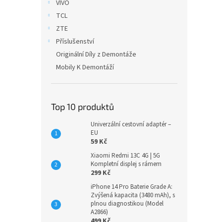
VIVO
TCL
ZTE
Příslušenství
Originální Díly z Demontáže
Mobily K Demontáží
Top 10 produktů
Univerzální cestovní adaptér –
EU
59 Kč
Xiaomi Redmi 13C 4G | 5G
Kompletní displej s rámem
299 Kč
iPhone 14 Pro Baterie Grade A:
Zvýšená kapacita (3480 mAh), s
plnou diagnostikou (Model
A2866)
499 Kč