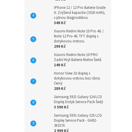
iPhone 12 / 12 Pro Baterie Grade
A: Zvýšená kapacita (3320 mAh),
s plnou diagnostikou
349 Kč
Xiaomi Redmi Note 10 Pro 4G /
Note 12 Pro 4G TFT displej s
dotykovou vrstvou
299 Kč
Xiaomi Redmi Note 10 PRO
Zadní Kryt Baterie Matne Šedá
149 Kč
Honor View 10 displej s
dotykovou vrstvou bez rámu
černý
289 Kč
Samsung S921 Galaxy S24 LCD
Displej Dotyk Service Pack Šedý
3 590 Kč
Samsung S931 Galaxy S25 LCD
Displej Service Pack - GH82-
36327A
2 999 Kč