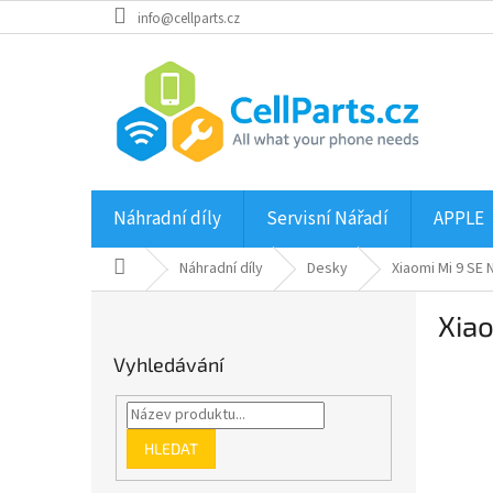
Přejít
info@cellparts.cz
na
obsah
Náhradní díly
Servisní Nářadí
APPLE
Domů
Náhradní díly
Desky
Xiaomi Mi 9 SE
P
Xiao
o
s
Vyhledávání
t
r
a
n
HLEDAT
n