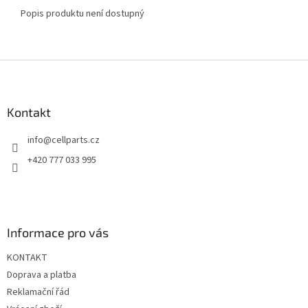
Popis produktu není dostupný
Z
á
p
a
Kontakt
t
info
@
cellparts.cz
í
+420 777 033 995
Informace pro vás
KONTAKT
Doprava a platba
Reklamační řád