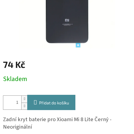
74 Kč
Měrná
Skladem
cena:
Přidat do košíku
Zadní kryt baterie pro Xioami Mi 8 Lite Černý -
Neoriginální