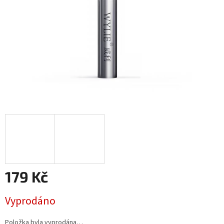
179 Kč
Měrná
Vyprodáno
cena:
Položka byla vyprodána…