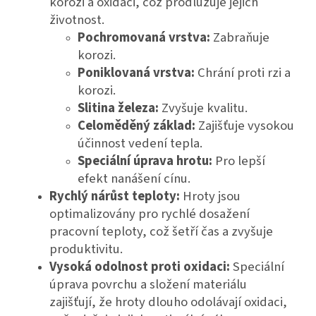
korozi a oxidaci, což prodlužuje jejich
životnost.
Pochromovaná vrstva:
Zabraňuje
korozi.
Poniklovaná vrstva:
Chrání proti rzi a
korozi.
Slitina železa:
Zvyšuje kvalitu.
Celoměděný základ:
Zajišťuje vysokou
účinnost vedení tepla.
Speciální úprava hrotu:
Pro lepší
efekt nanášení cínu.
Rychlý nárůst teploty:
Hroty jsou
optimalizovány pro rychlé dosažení
pracovní teploty, což šetří čas a zvyšuje
produktivitu.
Vysoká odolnost proti oxidaci:
Speciální
úprava povrchu a složení materiálu
zajišťují, že hroty dlouho odolávají oxidaci,