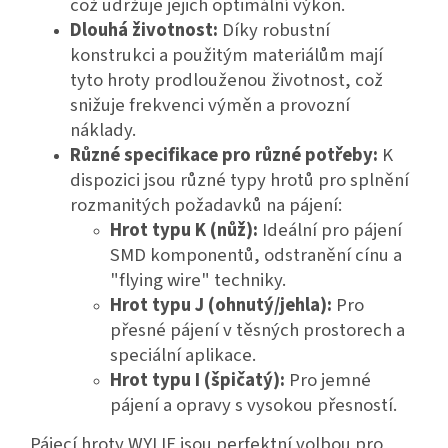
což udržuje jejich optimální výkon.
Dlouhá životnost:
Díky robustní
konstrukci a použitým materiálům mají
tyto hroty prodlouženou životnost, což
snižuje frekvenci výměn a provozní
náklady.
Různé specifikace pro různé potřeby:
K
dispozici jsou různé typy hrotů pro splnění
rozmanitých požadavků na pájení:
Hrot typu K (nůž):
Ideální pro pájení
SMD komponentů, odstranění cínu a
"flying wire" techniky.
Hrot typu J (ohnutý/jehla):
Pro
přesné pájení v těsných prostorech a
speciální aplikace.
Hrot typu I (špičatý):
Pro jemné
pájení a opravy s vysokou přesností.
Pájecí hroty WYLIE jsou perfektní volbou pro