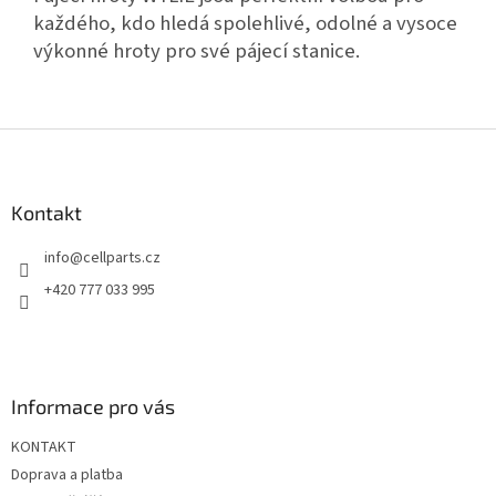
každého, kdo hledá spolehlivé, odolné a vysoce
výkonné hroty pro své pájecí stanice.
Z
á
p
a
Kontakt
t
info
@
cellparts.cz
í
+420 777 033 995
Informace pro vás
KONTAKT
Doprava a platba