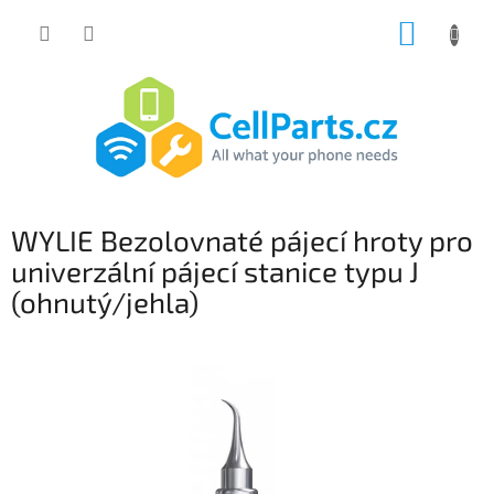
Přejít
NÁKUP
na
obsah
KOŠÍK
WYLIE Bezolovnaté pájecí hroty pro
univerzální pájecí stanice typu J
(ohnutý/jehla)