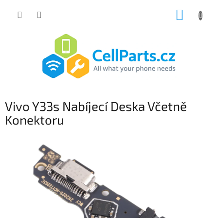
Přejít
NÁKUP
na
obsah
KOŠÍK
Vivo Y33s Nabíjecí Deska Včetně
Konektoru