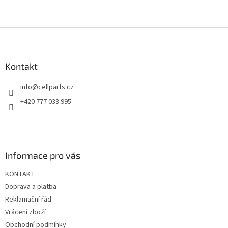
Z
á
p
a
Kontakt
t
info
@
cellparts.cz
í
+420 777 033 995
Informace pro vás
KONTAKT
Doprava a platba
Reklamační řád
Vrácení zboží
Obchodní podmínky