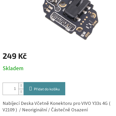
249 Kč
Měrná
Skladem
cena:
Přidat do košíku
Nabíjecí Deska Včetně Konektoru pro
VIVO Y33s 4G (
V2109 )
/ Neoriginální / Částečně Osazení