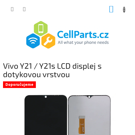
Přejít
NÁKUP
na
obsah
KOŠÍK
Vivo Y21 / Y21s LCD displej s
dotykovou vrstvou
Doporučujeme