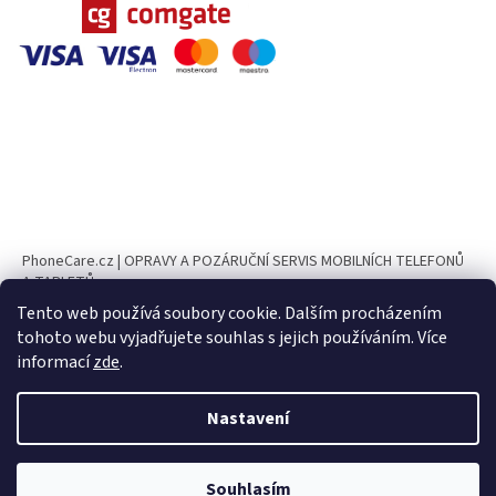
PhoneCare.cz | OPRAVY A POZÁRUČNÍ SERVIS MOBILNÍCH TELEFONŮ
A TABLETŮ
Tento web používá soubory cookie. Dalším procházením
PhoneParts.cz
tohoto webu vyjadřujete souhlas s jejich používáním. Více
informací
zde
.
Nastavení
Vytvořil Shoptet
Souhlasím
Copyright 2026
CELL PARTS.cz
. Všechna práva vyhrazena.