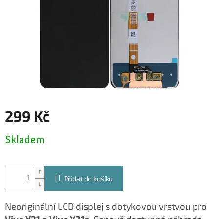
299 Kč
Měrná
Skladem
cena:
Přidat do košíku
Neoriginální LCD displej s dotykovou vrstvou pro
Vivo Y21 a Vivo Y21s
. Cenově dostupná náhrada