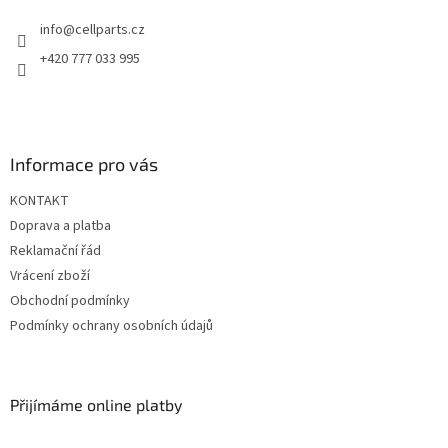
t
info
@
cellparts.cz
í
+420 777 033 995
Informace pro vás
KONTAKT
Doprava a platba
Reklamační řád
Vrácení zboží
Obchodní podmínky
Podmínky ochrany osobních údajů
Přijímáme online platby