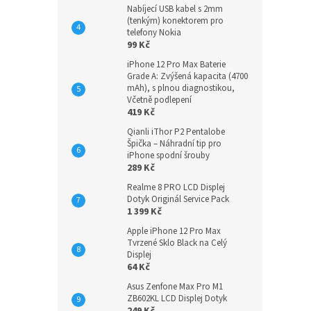
Nabíjecí USB kabel s 2mm
(tenkým) konektorem pro
telefony Nokia
99 Kč
iPhone 12 Pro Max Baterie
Grade A: Zvýšená kapacita (4700
mAh), s plnou diagnostikou,
Včetně podlepení
419 Kč
Qianli iThor P2 Pentalobe
Špička – Náhradní tip pro
iPhone spodní šrouby
289 Kč
Realme 8 PRO LCD Displej
Dotyk Originál Service Pack
1 399 Kč
Apple iPhone 12 Pro Max
Tvrzené Sklo Black na Celý
Displej
64 Kč
Asus Zenfone Max Pro M1
ZB602KL LCD Displej Dotyk