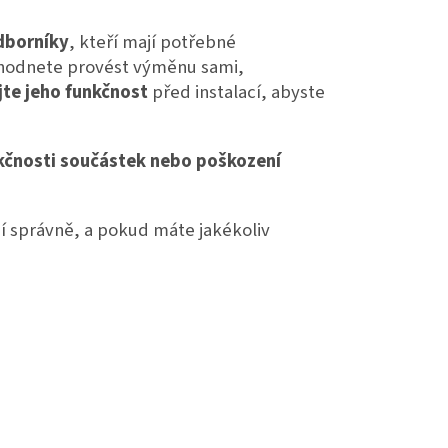
dborníky
, kteří mají potřebné
zhodnete provést výměnu sami,
jte jeho funkčnost
před instalací, abyste
kčnosti součástek nebo poškození
jí správně, a pokud máte jakékoliv