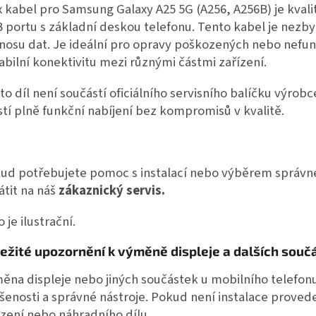
x kabel pro Samsung Galaxy A25 5G (A256, A256B) je kvalit
 portu s základní deskou telefonu. Tento kabel je nezby
nosu dat. Je ideální pro opravy poškozených nebo nefun
tabilní konektivitu mezi různými částmi zařízení.
to díl není součástí oficiálního servisního balíčku výrobce
istí plně funkční nabíjení bez kompromisů v kvalitě.
ud potřebujete pomoc s instalací nebo výběrem správnéh
átit na náš
zákaznický servis.
 je ilustrační.
ežité upozornění k výměně displeje a dalších souč
ěna displeje nebo jiných součástek u mobilního telefon
šenosti a správné nástroje. Pokud není instalace proved
ízení nebo náhradního dílu.