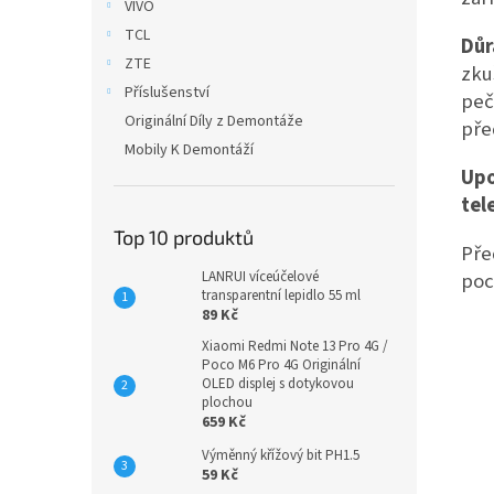
VIVO
TCL
Důr
ZTE
zku
Příslušenství
peč
Originální Díly z Demontáže
pře
Mobily K Demontáží
Upo
tel
Top 10 produktů
Pře
poc
LANRUI víceúčelové
transparentní lepidlo 55 ml
89 Kč
Xiaomi Redmi Note 13 Pro 4G /
Poco M6 Pro 4G Originální
OLED displej s dotykovou
plochou
659 Kč
Výměnný křížový bit PH1.5
59 Kč