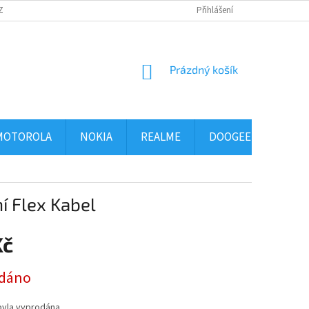
ZBOŽÍ
OBCHODNÍ PODMÍNKY
PODMÍNKY OCHRANY OSOBNÍCH ÚDAJ
Přihlášení
NÁKUPNÍ
Prázdný košík
KOŠÍK
MOTOROLA
NOKIA
REALME
DOOGEE
ALCA
 Flex Kabel
Kč
dáno
byla vyprodána…