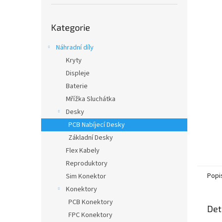
í
p
Přeskočit
a
Kategorie
kategorie
n
e
Náhradní díly
l
Kryty
Displeje
Baterie
Mřížka Sluchátka
Desky
PCB Nabíjecí Desky
Základní Desky
Flex Kabely
Reproduktory
Popi
Sim Konektor
Konektory
PCB Konektory
Det
FPC Konektory