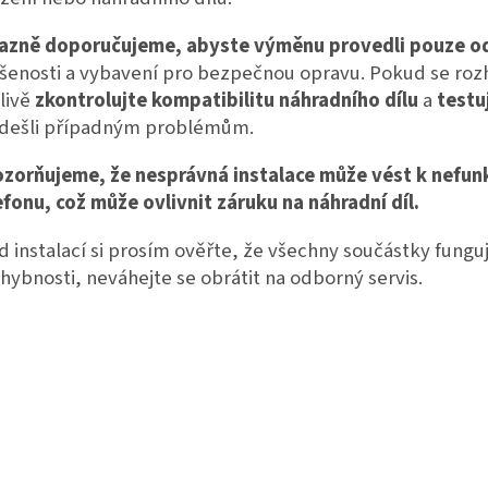
azně doporučujeme, abyste výměnu provedli pouze o
šenosti a vybavení pro bezpečnou opravu. Pokud se ro
livě
zkontrolujte kompatibilitu náhradního dílu
a
testu
dešli případným problémům.
zorňujeme, že nesprávná instalace může vést k nefun
efonu, což může ovlivnit záruku na náhradní díl.
d instalací si prosím ověřte, že všechny součástky fungu
hybnosti, neváhejte se obrátit na odborný servis.