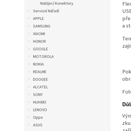
Fle
Nabíjecí Konektory
USB
Servisní Nářadí
pře
APPLE
a s
SAMSUNG
XIAOMI
Ten
HONOR
zaj
GOOGLE
MOTOROLA
NOKIA
Pok
REALME
obr
DOOGEE
ALCATEL
Foto
SONY
HUAWEI
Důl
LENOVO
Vým
Oppo
zku
ASUS
zař