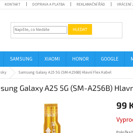
KONTAKT
DOPRAVA A PLATBA
REKLAMAČNÍ ŘÁD
VRÁCENÍ 
HLEDAT
SAMSUNG
XIAOMI
HONOR
GOOGLE
esky
Samsung Galaxy A25 5G (SM-A256B) Hlavní Flex Kabel
sung Galaxy A25 5G (SM-A256B) Hlavní
99 
Měrná
Vypro
cena:
Položka 