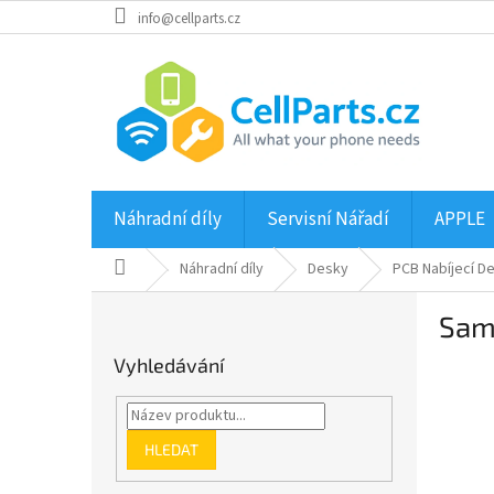
Přejít
info@cellparts.cz
na
obsah
Náhradní díly
Servisní Nářadí
APPLE
Domů
Náhradní díly
Desky
PCB Nabíjecí D
P
Sam
o
s
Vyhledávání
t
r
a
n
HLEDAT
n