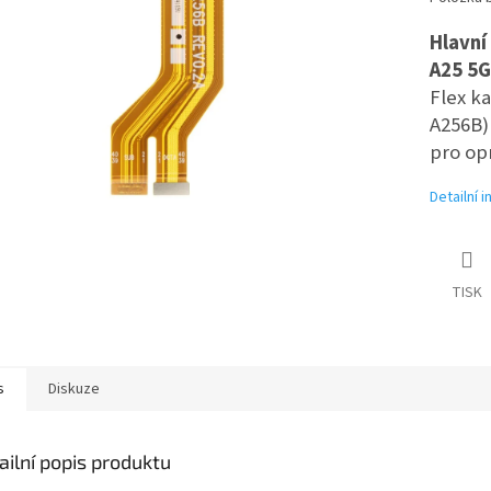
Hlavní
A25 5G
Flex k
A256B) 
pro op
Detailní 
TISK
s
Diskuze
ailní popis produktu