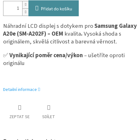
Přidat do košíku
Náhradní LCD displej s dotykem pro
Samsung Galaxy
A20e (SM-A202F) – OEM
kvalita
.
Vysoká shoda s
originálem, skvělá citlivost a barevná věrnost.
✅
Vynikající poměr cena/výkon
– ušetříte oproti
originálu
Detailní informace
ZEPTAT SE
SDÍLET