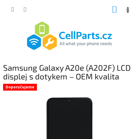
Přejít
NÁKUP
na
obsah
KOŠÍK
Samsung Galaxy A20e (A202F) LCD
displej s dotykem – OEM kvalita
Doporučujeme