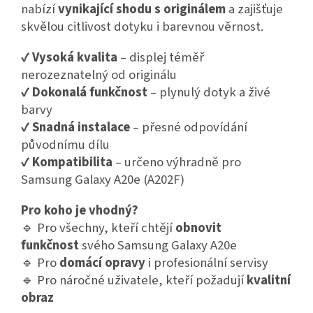
nabízí
vynikající shodu s originálem
a zajišťuje
skvělou citlivost dotyku i barevnou věrnost.
✔
Vysoká kvalita
– displej téměř
nerozeznatelný od originálu
✔
Dokonalá funkčnost
– plynulý dotyk a živé
barvy
✔
Snadná instalace
– přesné odpovídání
původnímu dílu
✔
Kompatibilita
– určeno výhradně pro
Samsung Galaxy A20e (A202F)
Pro koho je vhodný?
🔹 Pro všechny, kteří chtějí
obnovit
funkčnost
svého Samsung Galaxy A20e
🔹 Pro
domácí opravy
i profesionální servisy
🔹 Pro náročné uživatele, kteří požadují
kvalitní
obraz