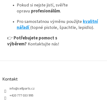
Pokud si nejste jistí, svěřte
opravu
profesionálům
.
Pro samostatnou výměnu použijte
kvalitní
nářadí
(topné pistole, špachtle, lepidlo).
👉
Potřebujete pomoct s
výběrem?
Kontaktujte nás!
Z
á
p
a
Kontakt
t
info
@
cellparts.cz
í
+420 777 033 995