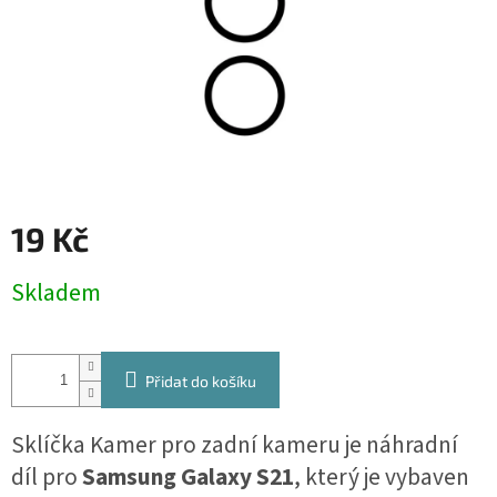
19 Kč
Měrná
Skladem
cena:
Přidat do košíku
Sklíčka Kamer pro zadní kameru je náhradní
díl pro
Samsung Galaxy S21
, který je vybaven