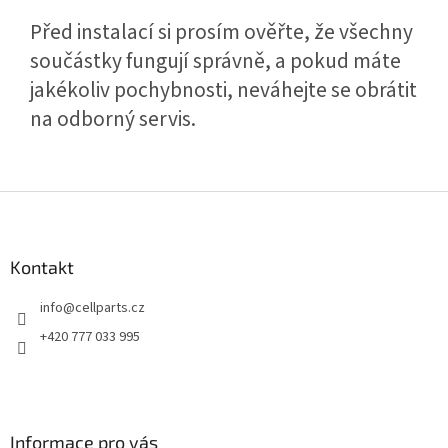
Před instalací si prosím ověřte, že všechny
součástky fungují správně, a pokud máte
jakékoliv pochybnosti, neváhejte se obrátit
na odborný servis.
Z
á
p
a
Kontakt
t
info
@
cellparts.cz
í
+420 777 033 995
Informace pro vás