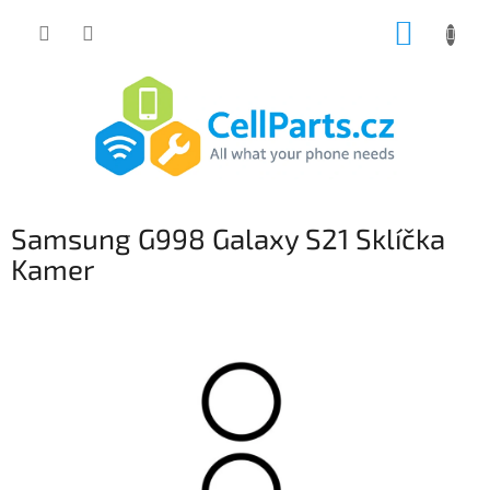
Přejít
NÁKUP
na
obsah
KOŠÍK
Samsung G998 Galaxy S21 Sklíčka
Kamer