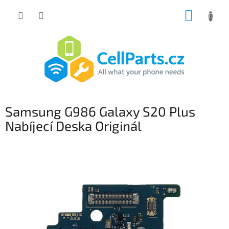
Přejít
NÁKUP
na
obsah
KOŠÍK
Samsung G986 Galaxy S20 Plus
Nabíjecí Deska Originál