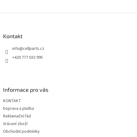
Z
á
p
a
Kontakt
t
info
@
cellparts.cz
í
+420 777 033 995
Informace pro vás
KONTAKT
Doprava a platba
Reklamační řád
Vrácení zboží
Obchodní podmínky