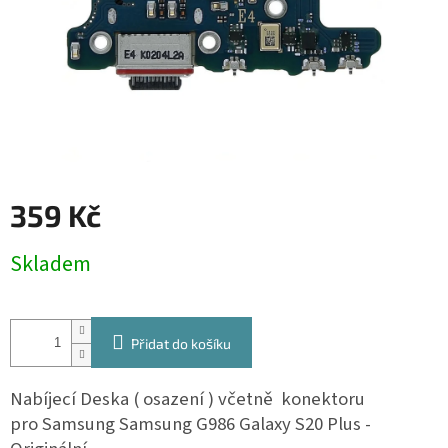
359 Kč
Měrná
Skladem
cena:
Přidat do košíku
Nabíjecí Deska ( osazení ) včetně konektoru
pro Samsung Samsung G986 Galaxy S20 Plus -