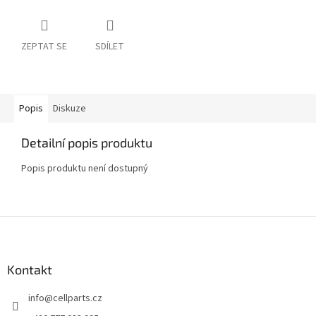
ZEPTAT SE
SDÍLET
Popis
Diskuze
Detailní popis produktu
Popis produktu není dostupný
Z
á
p
a
Kontakt
t
info
@
cellparts.cz
í