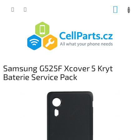
Přejít
NÁKUP
na
obsah
KOŠÍK
Samsung G525F Xcover 5 Kryt
Baterie Service Pack