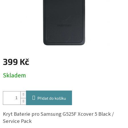
399 Kč
Měrná
Skladem
cena:
Přidat do košíku
Kryt Baterie pro Samsung G525F Xcover 5 Black /
Service Pack