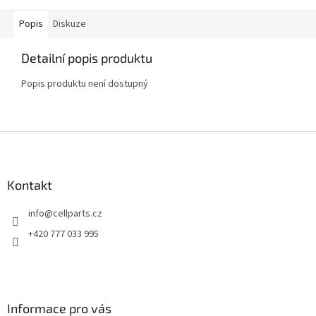
Popis
Diskuze
Detailní popis produktu
Popis produktu není dostupný
Z
á
p
a
Kontakt
t
info
@
cellparts.cz
í
+420 777 033 995
Informace pro vás