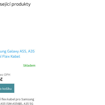
sející produkty
ung Galaxy A55, A35
í Flex Kabel
Skladem
bez DPH
Kč
o košíku
ní flex kabel pro Samsung
 A55 (SM-A556B), A35 5G