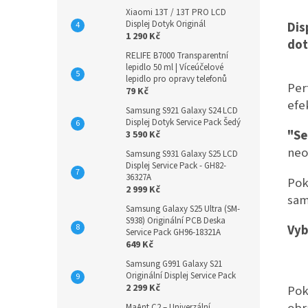
Xiaomi 13T / 13T PRO LCD
Displej Dotyk Originál
Dis
1 290 Kč
dot
RELIFE B7000 Transparentní
lepidlo 50 ml | Víceúčelové
lepidlo pro opravy telefonů
Per
79 Kč
efe
Samsung S921 Galaxy S24 LCD
Displej Dotyk Service Pack Šedý
"Se
3 590 Kč
neo
Samsung S931 Galaxy S25 LCD
Displej Service Pack - GH82-
36327A
Pok
2 999 Kč
sam
Samsung Galaxy S25 Ultra (SM-
S938) Originální PCB Deska
Vyb
Service Pack GH96-18321A
649 Kč
Samsung G991 Galaxy S21
Originální Displej Service Pack
2 299 Kč
Pok
obr
MaAnt C2 – Univerzální