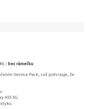
M) /
bez rámečku
čením Service Pack, což potvrzuje, že
u.
xy A55 5G.
dotyku.