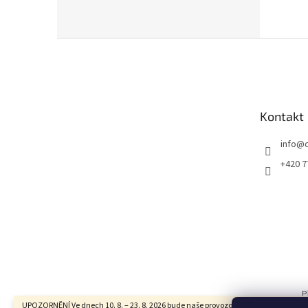
Z
á
p
a
t
Kontakt
í
info
@
+420 7
P
UPOZORNĚNÍ Ve dnech 10. 8. – 23. 8. 2026 bude naše provozovna z důvodu dovole