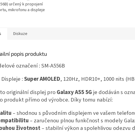
56B) určený k propojení
rtu, mikrofonu a displeje
ladní
. Neoriginální náhradní...
s
Diskuze
ailní popis produktu
elové označení : SM-A556B
 Displeje :
Super AMOLED
, 120Hz, HDR10+, 1000 nits (HB
to originální displej pro
Galaxy A55 5G
je dodáván s ozna
 o produkt přímo od výrobce. Díky tomu nabízí:
alitu
– shodnou s původním displejem ve vašem telefon
mpatibilitu
– zaručenou plnou funkčnost s modely Gala
ouhou životnost
– stabilní výkon a spolehlivou odezvu 