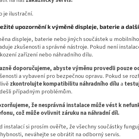
 je ilustrační.
ežité upozornění k výměně displeje, baterie a dalš
ěna displeje, baterie nebo jiných součástek u mobilního
aduje zkušenosti a správné nástroje. Pokud není instala
kození zařízení nebo náhradního dílu.
azně doporučujeme, abyste výměnu provedli pouze o
šenosti a vybavení pro bezpečnou opravu. Pokud se ro
livě
zkontrolujte kompatibilitu náhradního dílu
a
testu
dešli případným problémům.
zorňujeme, že nesprávná instalace může vést k nefun
efonu, což může ovlivnit záruku na náhradní díl.
d instalací si prosím ověřte, že všechny součástky fungu
hybnosti, neváhejte se obrátit na odborný servis.