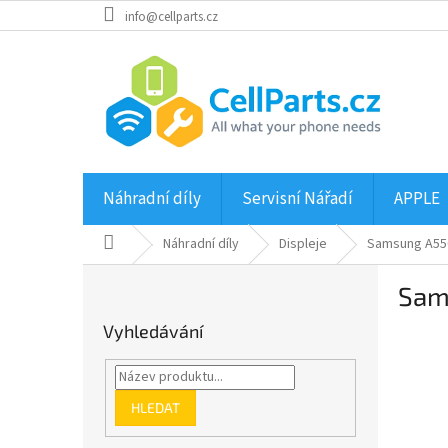
Přejít
info@cellparts.cz
na
obsah
Náhradní díly
Servisní Nářadí
APPLE
Domů
Náhradní díly
Displeje
Samsung A556
P
Sams
o
s
Vyhledávání
t
r
a
n
HLEDAT
n