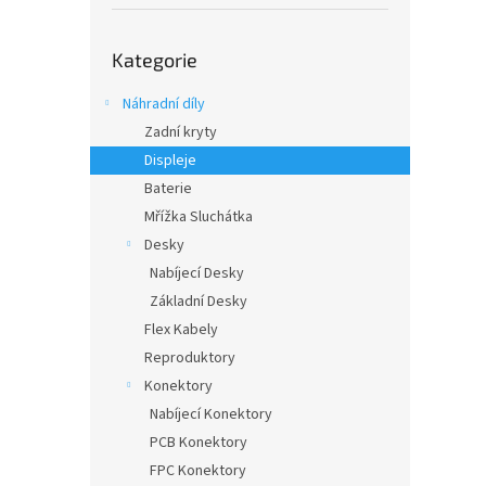
í
p
Přeskočit
a
Kategorie
kategorie
n
e
Náhradní díly
l
Zadní kryty
Displeje
Baterie
Mřížka Sluchátka
Desky
Nabíjecí Desky
Základní Desky
Flex Kabely
Reproduktory
Konektory
Nabíjecí Konektory
PCB Konektory
FPC Konektory