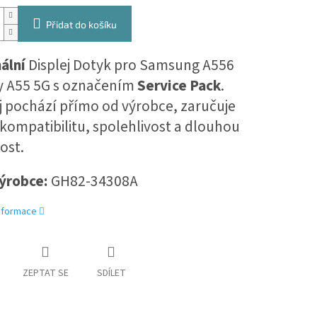
Přidat do košíku
nální
Displej Dotyk pro Samsung A556
y A55 5G s označením
Service Pack
.
j pochází přímo od výrobce, zaručuje
ompatibilitu, spolehlivost a dlouhou
ost.
ýrobce
:
GH82-34308A
informace
ZEPTAT SE
SDÍLET