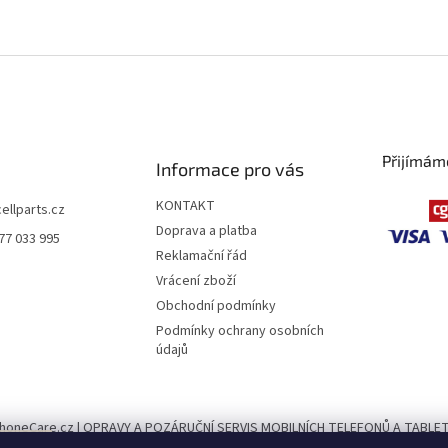
Přijímám
Informace pro vás
KONTAKT
cellparts.cz
Doprava a platba
77 033 995
Reklamační řád
Vrácení zboží
Obchodní podmínky
Podmínky ochrany osobních
údajů
honeCare.cz | OPRAVY A POZÁRUČNÍ SERVIS MOBILNÍCH TELEFONŮ A TABLE
né