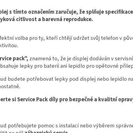
plej s tímto označením zaručuje, že splňuje specifikace
yková citlivost a barevná reprodukce.
fektní volba pro ty, kteří chtějí udržet svůj telefon v 
ktivitou.
rvice pack”,
znamená to, že je displej dodáván v servisn
bsahuje lepky pro baterii ani lepidlo pro opětovné přilep
ud budete potřebovat lepky pod displej nebo lepidlo n
ostatně.
erte si Service Pack díly pro bezpečné a kvalitní oprav
ud potřebujete pomoc s instalací nebo výběrem správnéh
átit na náš
zákaznický servis.