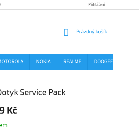
ZBOŽÍ
OBCHODNÍ PODMÍNKY
PODMÍNKY OCHRANY OSOBNÍCH ÚDAJ
Přihlášení
NÁKUPNÍ
Prázdný košík
KOŠÍK
MOTOROLA
NOKIA
REALME
DOOGEE
ALCA
otyk Service Pack
9 Kč
dem