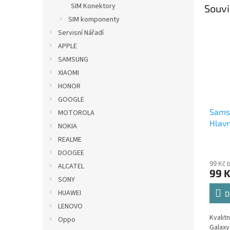
SIM Konektory
Souvi
SIM komponenty
Servisní Nářadí
APPLE
SAMSUNG
XIAOMI
HONOR
GOOGLE
Sams
MOTOROLA
Hlavn
NOKIA
REALME
DOOGEE
99 Kč 
ALCATEL
99 
SONY
HUAWEI
D
LENOVO
Kvalit
Oppo
Galaxy