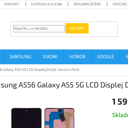
KONTAKT
DOPRAVA A PLATBA
REKLAMAČNÍ ŘÁD
VRÁCENÍ 
HLEDAT
SAMSUNG
XIAOMI
HONOR
GOOGLE
 Galaxy A55 5G LCD Displej Dotyk Service Pack
ung A556 Galaxy A55 5G LCD Displej D
1 59
Měrná
Skla
cena: