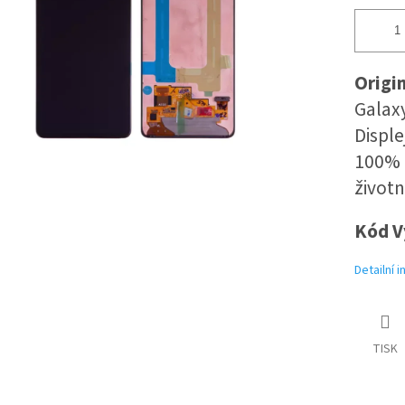
Origi
Galax
Disple
100% k
životn
Kód V
Detailní 
TISK