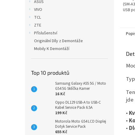
ASUS
(SM-A3
VIVO
USB po
se zák
TCL
deskou
ZTE
Příslušenství
Popi
Originální Díly z Demontáže
Mobily K Demontáží
Det
Mod
Top 10 produktů
Typ
Samsung Galaxy A55 5G / Moto
G54 5G Sklíčka Kamer
Ten
16 Kč
jde
Oppo DL129 USB-A to USB-C
Kabel Service Pack 6.5A
•
Kv
199 Kč
•
Ko
Motorola Moto G54 LCD Displej
Dotyk Service Pack
•
Dl
655 Kč