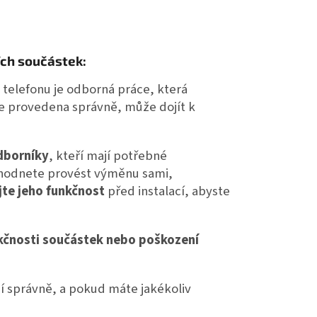
ích součástek:
 telefonu je odborná práce, která
ce provedena správně, může dojít k
dborníky
, kteří mají potřebné
zhodnete provést výměnu sami,
jte jeho funkčnost
před instalací, abyste
kčnosti součástek nebo poškození
jí správně, a pokud máte jakékoliv