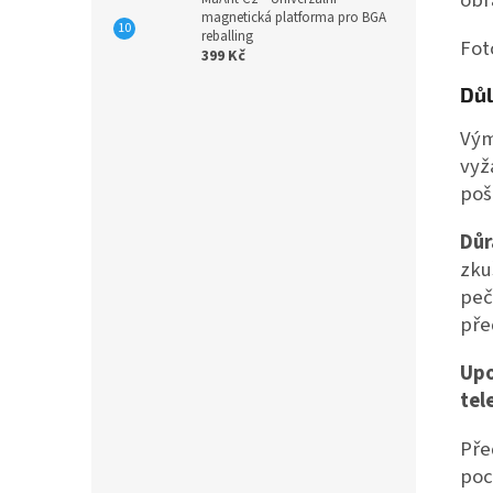
magnetická platforma pro BGA
reballing
Foto
399 Kč
Důl
Vým
vyž
poš
Důr
zku
peč
pře
Upo
tel
Pře
poc