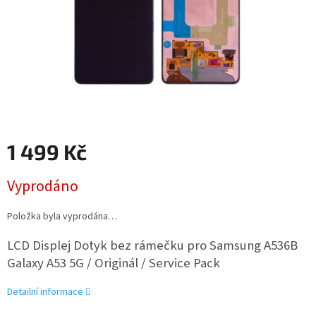
1 499 Kč
Měrná
Vyprodáno
cena:
Položka byla vyprodána…
LCD Displej Dotyk bez rámečku pro Samsung A536B
Galaxy A53 5G / Originál /
Service Pack
Detailní informace