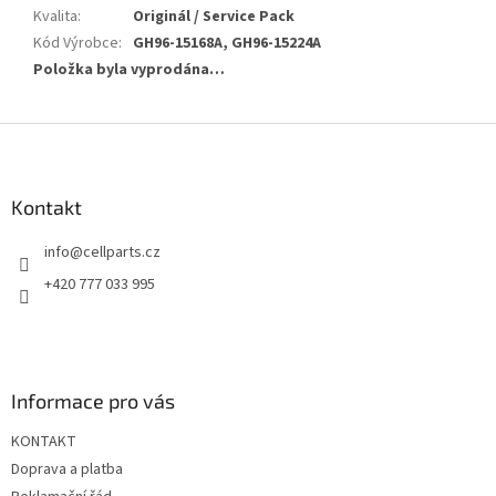
Kvalita
:
Originál / Service Pack
Kód Výrobce
:
GH96-15168A, GH96-15224A
Položka byla vyprodána…
Z
á
p
a
Kontakt
t
info
@
cellparts.cz
í
+420 777 033 995
Informace pro vás
KONTAKT
Doprava a platba