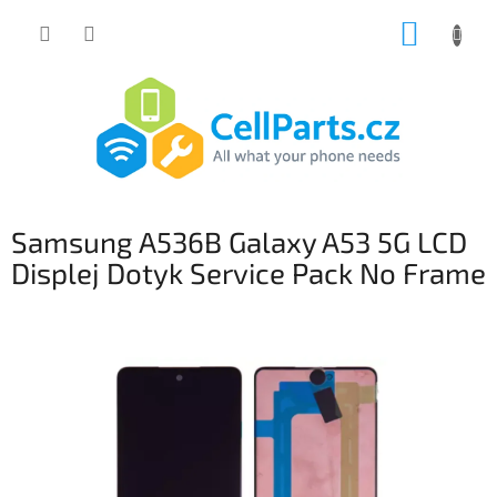
Přejít
NÁKUP
na
obsah
KOŠÍK
Samsung A536B Galaxy A53 5G LCD
Displej Dotyk Service Pack No Frame