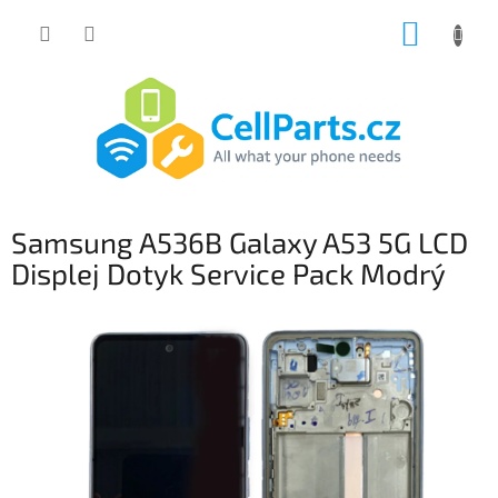
Přejít
NÁKUP
na
obsah
KOŠÍK
Samsung A536B Galaxy A53 5G LCD
Displej Dotyk Service Pack Modrý