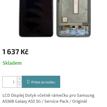
1 637 Kč
Měrná
Skladem
cena:
Přidat do košíku
LCD Displej Dotyk včetně rámečku pro Samsung
A536B Galaxy A53 5G / Service Pack / Originál