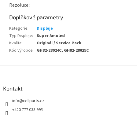
Rezoluce :
Doplňkové parametry
Kategorie
:
Displeje
Typ Displeje
:
Super Amoled
Kvalita
:
Originál / Service Pack
Kód Výrobce
:
GH82-28024C, GH82-28025C
Z
á
p
a
Kontakt
t
info
@
cellparts.cz
í
+420 777 033 995