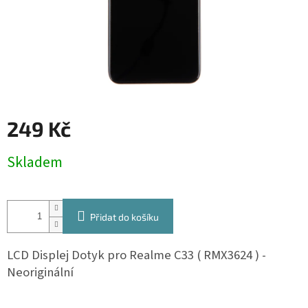
249 Kč
Měrná
Skladem
cena:
Přidat do košíku
LCD Displej Dotyk pro Realme C33 ( RMX3624 ) -
Neoriginální