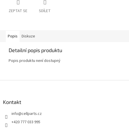
ZEPTAT SE
SDÍLET
Popis
Diskuze
Detailní popis produktu
Popis produktu není dostupný
Z
á
p
a
Kontakt
t
info
@
cellparts.cz
í
+420 777 033 995