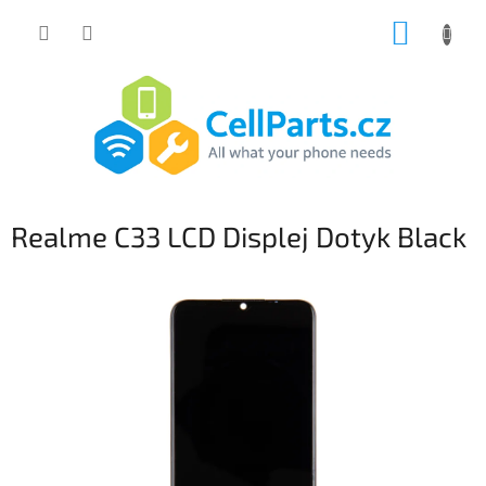
Přejít
NÁKUP
na
obsah
KOŠÍK
Realme C33 LCD Displej Dotyk Black