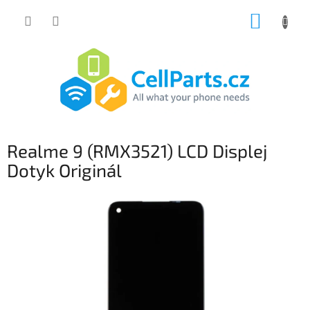
Přejít
NÁKUP
na
obsah
KOŠÍK
Realme 9 (RMX3521) LCD Displej
Dotyk Originál