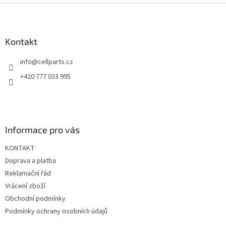
Z
á
p
a
Kontakt
t
info
@
cellparts.cz
í
+420 777 033 995
Informace pro vás
KONTAKT
Doprava a platba
Reklamační řád
Vrácení zboží
Obchodní podmínky
Podmínky ochrany osobních údajů