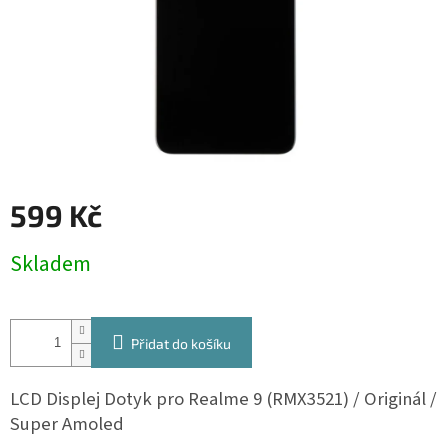
599 Kč
Měrná
Skladem
cena:
Přidat do košíku
LCD Displej Dotyk pro Realme 9 (RMX3521) / Originál /
Super Amoled