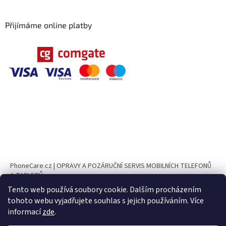
Přijímáme online platby
PhoneCare.cz | OPRAVY A POZÁRUČNÍ SERVIS MOBILNÍCH TELEFONŮ
A TABLETŮ
Tento web používá soubory cookie. Dalším procházením
PhoneParts.cz
tohoto webu vyjadřujete souhlas s jejich používáním. Více
informací
zde
.
UPOZORNĚNÍ Ve dnech 10. 8. – 23. 8. 2026 bude naše provozovna z
důvodu dovolené uzavřena. ✅ Objednávky v e-shopu je možné nadále