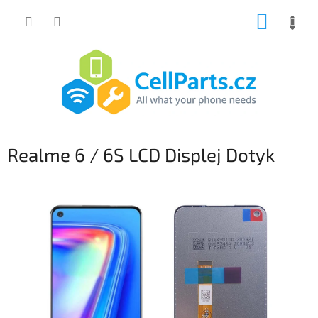
Přejít
NÁKUP
na
obsah
KOŠÍK
Realme 6 / 6S LCD Displej Dotyk