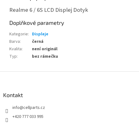
Realme 6 / 6S LCD Displej Dotyk
Doplňkové parametry
Kategorie
:
Displeje
Barva
:
černá
Kvalita
:
není originál
Typ
:
bez rámečku
Z
á
p
a
Kontakt
t
info
@
cellparts.cz
í
+420 777 033 995