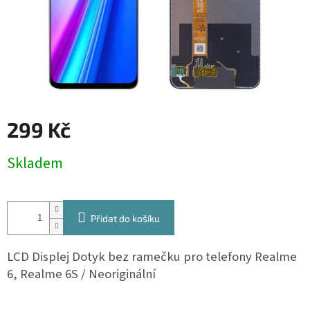
299 Kč
Měrná
Skladem
cena:
Přidat do košíku
LCD Displej Dotyk bez ramečku pro telefony Realme
6, Realme 6S / Neoriginální