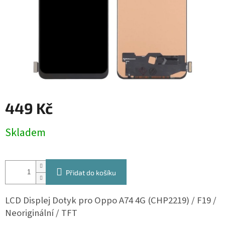
449 Kč
Měrná
Skladem
cena:
Přidat do košíku
LCD Displej Dotyk pro Oppo A74 4G (CHP2219) / F19 /
Neoriginální / TFT