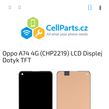
Přejít
NÁKUP
na
obsah
KOŠÍK
Oppo A74 4G (CHP2219) LCD Displej
Dotyk TFT