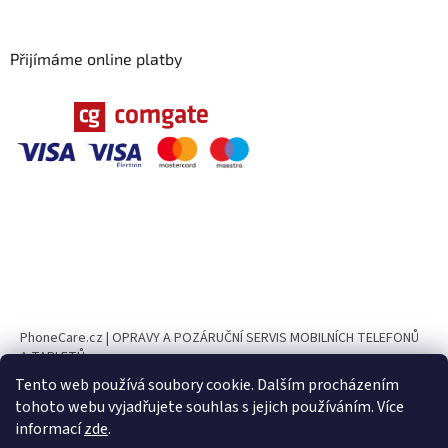
Přijímáme online platby
PhoneCare.cz | OPRAVY A POZÁRUČNÍ SERVIS MOBILNÍCH TELEFONŮ
A TABLETŮ
Tento web používá soubory cookie. Dalším procházením
PhoneParts.cz
tohoto webu vyjadřujete souhlas s jejich používáním. Více
informací
zde
.
UPOZORNĚNÍ Ve dnech 10. 8. – 23. 8. 2026 bude naše provozovna z