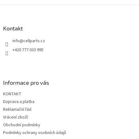
Z
á
p
a
Kontakt
t
info
@
cellparts.cz
í
+420 777 033 995
Informace pro vás
KONTAKT
Doprava a platba
Reklamační řád
Vrácení zboží
Obchodní podmínky
Podmínky ochrany osobních údajů