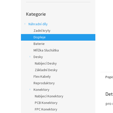
í
p
Přeskočit
a
Kategorie
kategorie
n
e
Náhradní díly
l
Zadní kryty
Displeje
Baterie
Mřížka Sluchátka
Desky
Nabíjecí Desky
Základní Desky
Flex Kabely
Popi
Reproduktory
Konektory
Det
Nabíjecí Konektory
PCB Konektory
pro 
FPC Konektory