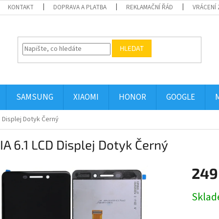
KONTAKT
DOPRAVA A PLATBA
REKLAMAČNÍ ŘÁD
VRÁCENÍ 
HLEDAT
SAMSUNG
XIAOMI
HONOR
GOOGLE
 Displej Dotyk Černý
A 6.1 LCD Displej Dotyk Černý
249
Měrná
Skla
cena: