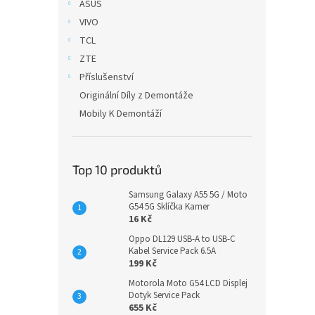
ASUS
VIVO
TCL
ZTE
Příslušenství
Originální Díly z Demontáže
Mobily K Demontáží
Top 10 produktů
Samsung Galaxy A55 5G / Moto
G54 5G Sklíčka Kamer
16 Kč
Oppo DL129 USB-A to USB-C
Kabel Service Pack 6.5A
199 Kč
Motorola Moto G54 LCD Displej
Dotyk Service Pack
655 Kč