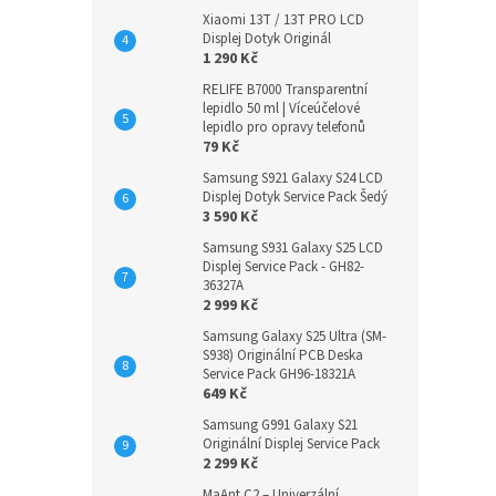
Xiaomi 13T / 13T PRO LCD
Displej Dotyk Originál
1 290 Kč
RELIFE B7000 Transparentní
lepidlo 50 ml | Víceúčelové
lepidlo pro opravy telefonů
79 Kč
Samsung S921 Galaxy S24 LCD
Displej Dotyk Service Pack Šedý
3 590 Kč
Samsung S931 Galaxy S25 LCD
Displej Service Pack - GH82-
36327A
2 999 Kč
Samsung Galaxy S25 Ultra (SM-
S938) Originální PCB Deska
Service Pack GH96-18321A
649 Kč
Samsung G991 Galaxy S21
Originální Displej Service Pack
2 299 Kč
MaAnt C2 – Univerzální