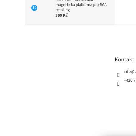
magnetická platforma pro BGA
reballing
399 Kč
Z
á
p
a
t
Kontakt
í
info
@
+420 7