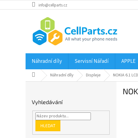
Přejít
info@cellparts.cz
na
obsah
Náhradní díly
Servisní Nářadí
APPLE
Domů
Náhradní díly
Displeje
NOKIA 6.1 LCD
P
NOKI
o
s
Vyhledávání
t
r
a
n
HLEDAT
n