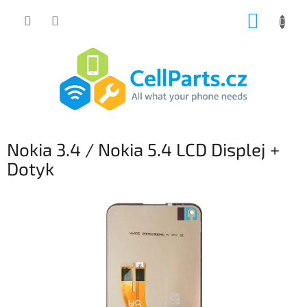
Přejít
NÁKUP
na
obsah
KOŠÍK
Nokia 3.4 / Nokia 5.4 LCD Displej +
Dotyk