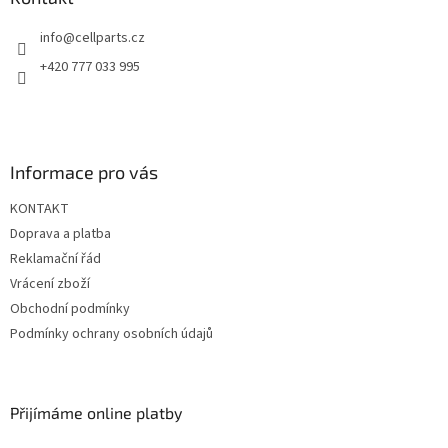
t
info
@
cellparts.cz
í
+420 777 033 995
Informace pro vás
KONTAKT
Doprava a platba
Reklamační řád
Vrácení zboží
Obchodní podmínky
Podmínky ochrany osobních údajů
Přijímáme online platby