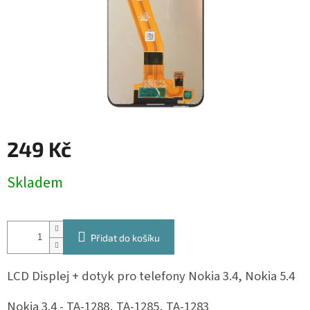
249 Kč
Měrná
Skladem
cena:
Přidat do košíku
LCD Displej + dotyk pro telefony Nokia 3.4, Nokia 5.4
Nokia 3.4 - TA-1288, TA-1285, TA-1283