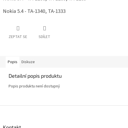
Nokia 5.4 - TA-1340, TA-1333
ZEPTAT SE
SDÍLET
Popis
Diskuze
Detailní popis produktu
Popis produktu není dostupný
Z
á
p
a
Kontakt