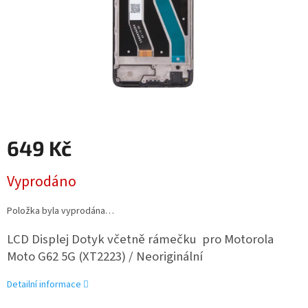
649 Kč
Měrná
Vyprodáno
cena:
Položka byla vyprodána…
LCD Displej Dotyk včetně rámečku pro Motorola
Moto G62 5G (XT2223) / Neoriginální
Detailní informace