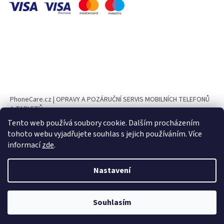
PhoneCare.cz | OPRAVY A POZÁRUČNÍ SERVIS MOBILNÍCH TELEFONŮ
A TABLETŮ
Tento web používá soubory cookie. Dalším procházením
PhoneParts.cz
tohoto webu vyjadřujete souhlas s jejich používáním. Více
informací
zde
.
Nastavení
Vytvořil Shoptet
Souhlasím
Copyright 2026
CELL PARTS.cz
. Všechna práva vyhrazena.