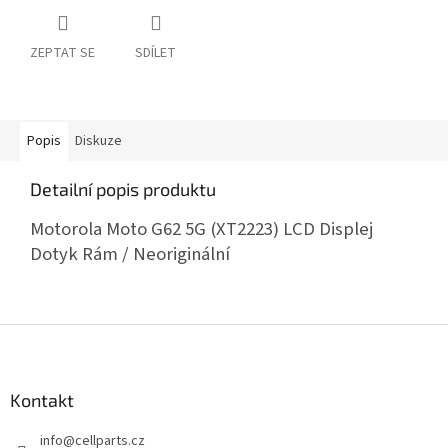
ZEPTAT SE
SDÍLET
Popis
Diskuze
Detailní popis produktu
Motorola Moto G62 5G (XT2223) LCD Displej
Dotyk Rám / Neoriginální
Z
á
p
a
Kontakt
t
info
@
cellparts.cz
í