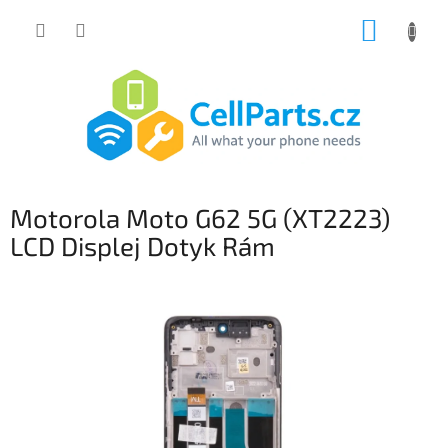
Přejít
NÁKUP
na
obsah
KOŠÍK
Motorola Moto G62 5G (XT2223)
LCD Displej Dotyk Rám