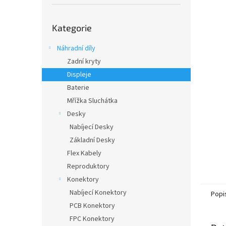
í
p
Přeskočit
a
Kategorie
kategorie
n
e
Náhradní díly
l
Zadní kryty
Displeje
Baterie
Mřížka Sluchátka
Desky
Nabíjecí Desky
Základní Desky
Flex Kabely
Reproduktory
Konektory
Nabíjecí Konektory
Popi
PCB Konektory
FPC Konektory