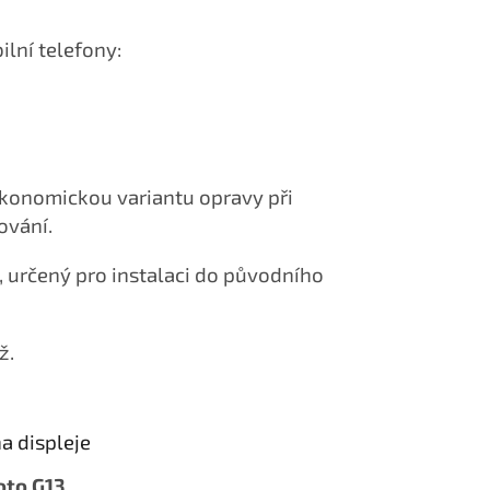
ilní telefony:
ekonomickou variantu opravy při
ování.
, určený pro instalaci do původního
ž.
a displeje
oto G13