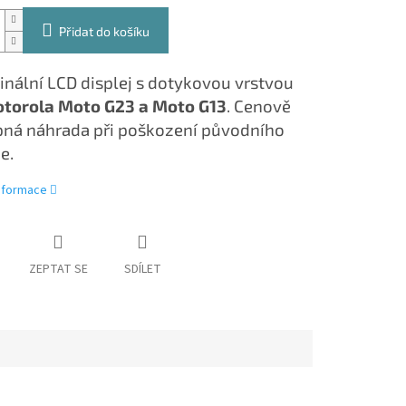
Přidat do košíku
inální LCD displej s dotykovou vrstvou
torola Moto G23 a Moto G13
. Cenově
ná náhrada při poškození původního
e.
informace
ZEPTAT SE
SDÍLET