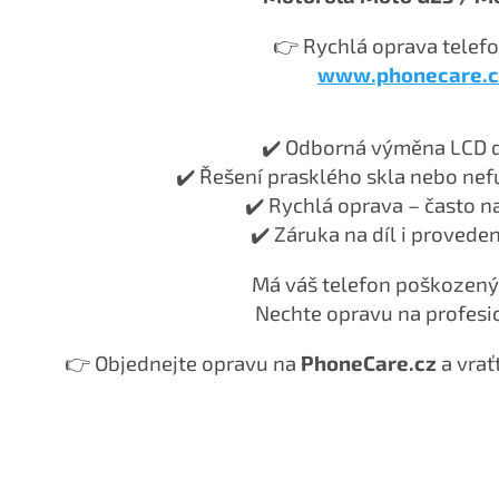
👉 Rychlá oprava telefo
www.phonecare.c
✔️ Odborná výměna LCD d
✔️ Řešení prasklého skla nebo ne
✔️ Rychlá oprava – často n
✔️ Záruka na díl i provede
Má váš telefon poškozený 
Nechte opravu na profesi
👉 Objednejte opravu na
PhoneCare.cz
a vrať