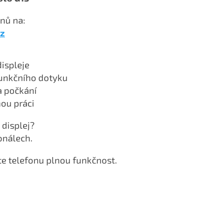
nů na:
z
ispleje
funkčního dotyku
a počkání
nou práci
displej?
onálech.
te telefonu plnou funkčnost.