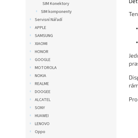
Det
SIM Konektory
SIM komponenty
Te
Servisní Nářadí
APPLE
SAMSUNG
XIAOMI
HONOR
Jed
GOOGLE
pra
MOTOROLA
NOKIA
Dis
REALME
rám
DOOGEE
Pro
ALCATEL
SONY
HUAWEI
LENOVO
Oppo