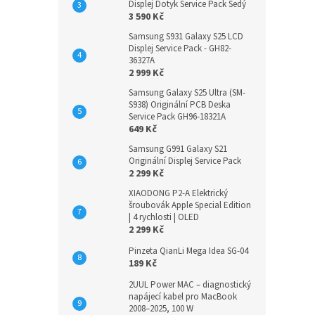
Displej Dotyk Service Pack Šedý
3 590 Kč
Samsung S931 Galaxy S25 LCD
Displej Service Pack - GH82-
36327A
2 999 Kč
Samsung Galaxy S25 Ultra (SM-
S938) Originální PCB Deska
Service Pack GH96-18321A
649 Kč
Samsung G991 Galaxy S21
Originální Displej Service Pack
2 299 Kč
XIAODONG P2-A Elektrický
šroubovák Apple Special Edition
| 4 rychlosti | OLED
2 299 Kč
Pinzeta QianLi Mega Idea SG-04
189 Kč
2UUL Power MAC – diagnostický
napájecí kabel pro MacBook
2008–2025, 100 W