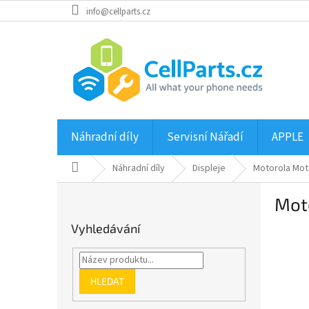
Přejít
info@cellparts.cz
na
obsah
Náhradní díly
Servisní Nářadí
APPLE
Domů
Náhradní díly
Displeje
Motorola Mot
P
Mot
o
s
Vyhledávání
t
r
a
n
HLEDAT
n