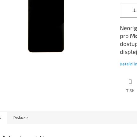
Neorig
pro
Mo
dostup
displej
Detailní 
TISK
s
Diskuze