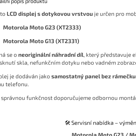
ailní popis produktu
nto
LCD displej s dotykovou vrstvou
je určen pro mob
Motorola Moto G23 (XT2333)
Motorola Moto G13 (XT2331)
ná se o
neoriginální náhradní díl
, který představuje 
sknutí skla, nefunkčním dotyku nebo vadném zobraz
plej je dodáván jako
samostatný panel bez rámečku
u telefonu.
 správnou funkčnost doporučujeme odbornou montá
🛠️ Servisní nabídka – výměn
Motorola Moto G23 / M