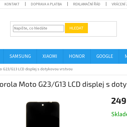
KONTAKT
DOPRAVA A PLATBA
REKLAMAČNÍ ŘÁD
VRÁCENÍ 
HLEDAT
SAMSUNG
XIAOMI
HONOR
GOOGLE
o G23/G13 LCD displej s dotykovou vrstvou
orola Moto G23/G13 LCD displej s dot
249
Měrná
Skla
cena: