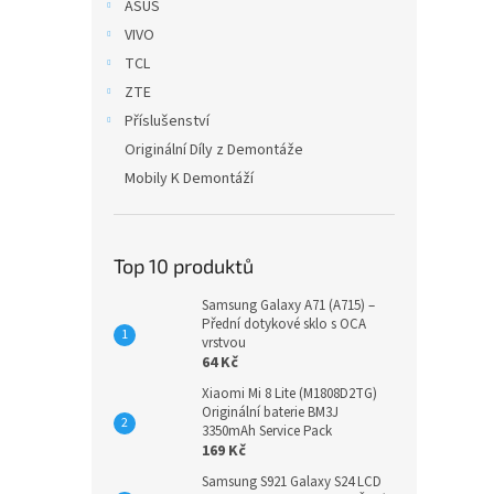
ASUS
VIVO
TCL
ZTE
Příslušenství
Originální Díly z Demontáže
Mobily K Demontáží
Top 10 produktů
Samsung Galaxy A71 (A715) –
Přední dotykové sklo s OCA
vrstvou
64 Kč
Xiaomi Mi 8 Lite (M1808D2TG)
Originální baterie BM3J
3350mAh Service Pack
169 Kč
Samsung S921 Galaxy S24 LCD