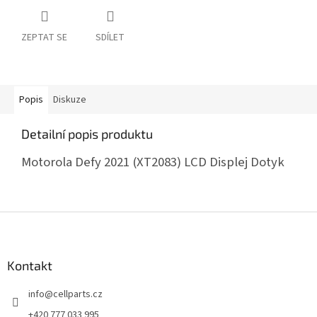
ZEPTAT SE
SDÍLET
Popis
Diskuze
Detailní popis produktu
Motorola Defy 2021 (XT2083) LCD Displej Dotyk
Z
á
p
a
Kontakt
t
info
@
cellparts.cz
í
+420 777 033 995