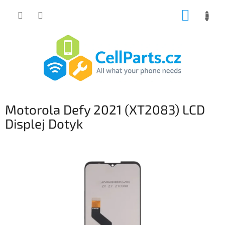
Přejít
NÁKUP
na
obsah
KOŠÍK
Motorola Defy 2021 (XT2083) LCD
Displej Dotyk