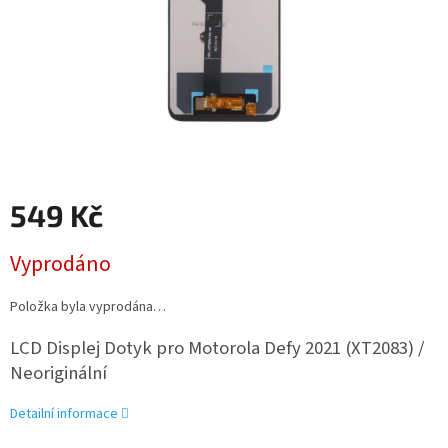
549 Kč
Měrná
Vyprodáno
cena:
Položka byla vyprodána…
LCD Displej Dotyk pro Motorola Defy 2021 (XT2083) /
Neoriginální
Detailní informace