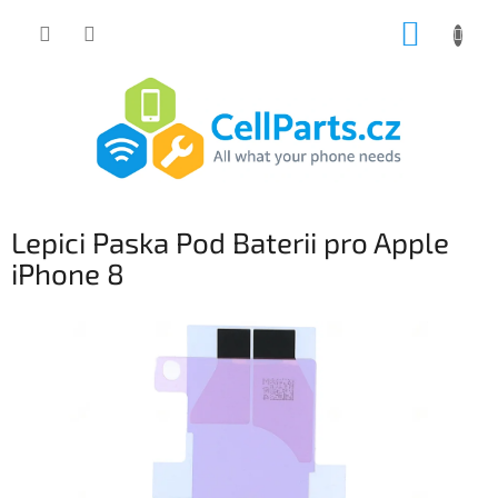
Přejít
NÁKUP
na
obsah
KOŠÍK
Lepici Paska Pod Baterii pro Apple
iPhone 8