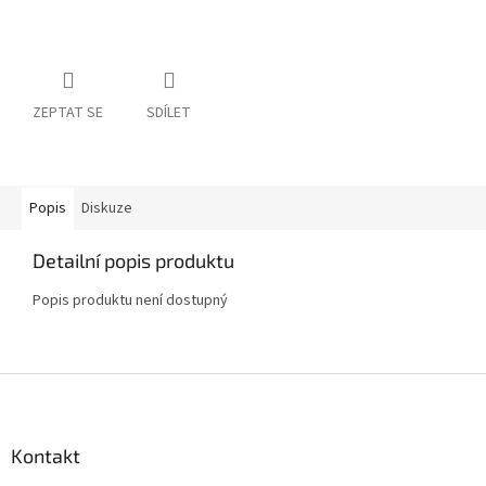
ZEPTAT SE
SDÍLET
Popis
Diskuze
Detailní popis produktu
Popis produktu není dostupný
Z
á
p
a
Kontakt
t