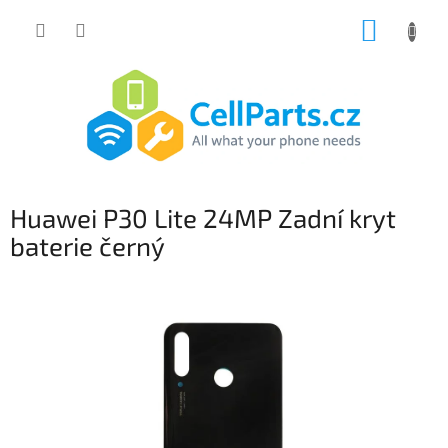
Přejít
NÁKUP
na
obsah
KOŠÍK
Huawei P30 Lite 24MP Zadní kryt
baterie černý