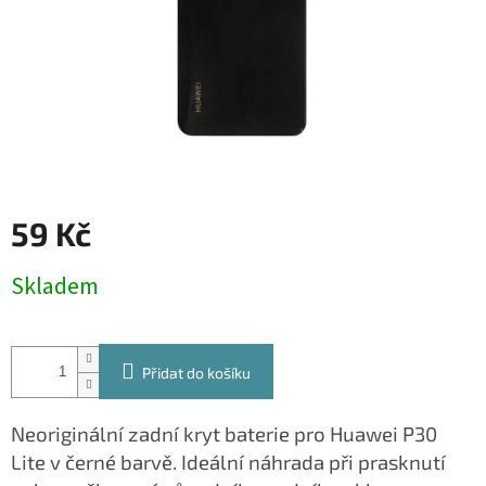
59 Kč
Měrná
Skladem
cena:
Přidat do košíku
Neoriginální zadní kryt baterie pro Huawei P30
Lite v černé barvě. Ideální náhrada při prasknutí