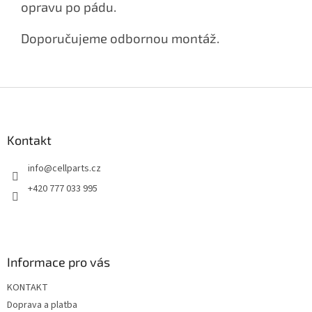
opravu po pádu.
Doporučujeme odbornou montáž.
Z
á
p
a
Kontakt
t
info
@
cellparts.cz
í
+420 777 033 995
Informace pro vás
KONTAKT
Doprava a platba