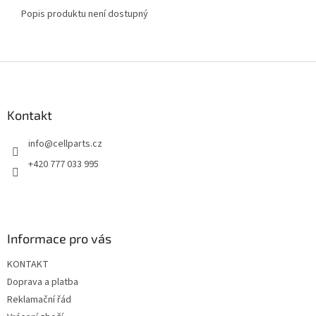
Popis produktu není dostupný
Z
á
p
a
Kontakt
t
info
@
cellparts.cz
í
+420 777 033 995
Informace pro vás
KONTAKT
Doprava a platba
Reklamační řád