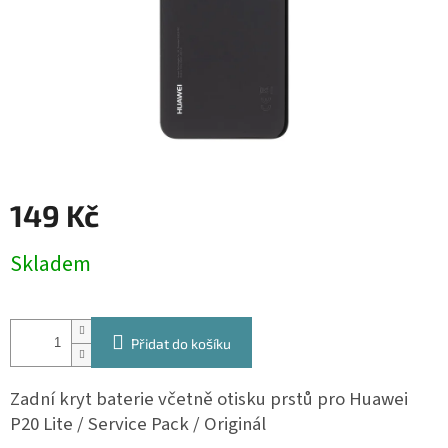
149 Kč
Měrná
Skladem
cena:
Přidat do košíku
Zadní kryt baterie včetně otisku prstů pro Huawei
P20 Lite / Service Pack / Originál