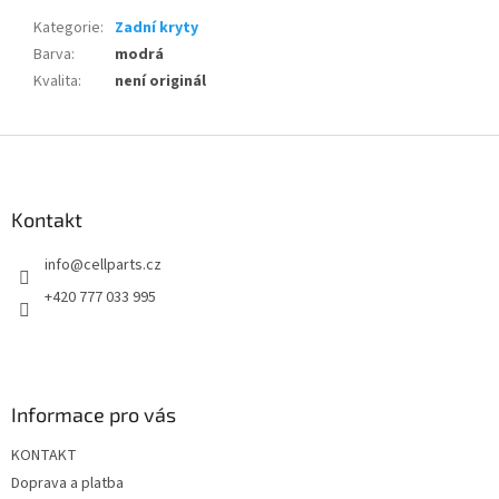
Kategorie
:
Zadní kryty
Barva
:
modrá
Kvalita
:
není originál
Z
á
p
a
Kontakt
t
info
@
cellparts.cz
í
+420 777 033 995
Informace pro vás
KONTAKT
Doprava a platba