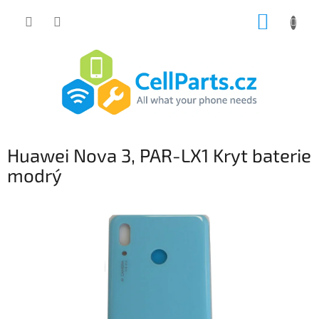
Přejít
NÁKUP
na
obsah
KOŠÍK
Huawei Nova 3, PAR-LX1 Kryt baterie
modrý