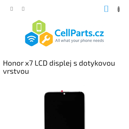
Přejít
NÁKUP
na
obsah
KOŠÍK
Honor x7 LCD displej s dotykovou
vrstvou