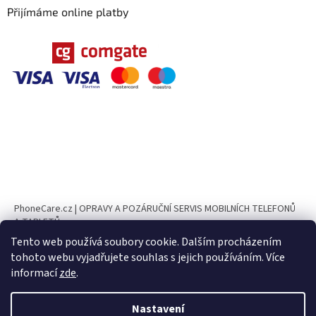
Přijímáme online platby
PhoneCare.cz | OPRAVY A POZÁRUČNÍ SERVIS MOBILNÍCH TELEFONŮ
A TABLETŮ
Tento web používá soubory cookie. Dalším procházením
PhoneParts.cz
tohoto webu vyjadřujete souhlas s jejich používáním. Více
informací
zde
.
UPOZORNĚNÍ Ve dnech 10. 8. – 23. 8. 2026 bude naše provozovna z
důvodu dovolené uzavřena. ✅ Objednávky v e-shopu je možné nadále
vytvářet, jejich expedice bude zahájena od 24. 8. 2026. ❌ Osobní odběr v
Nastavení
Vytvořil Shoptet
tomto období nebude možný. 📧 V případě dotazů, reklamací nebo