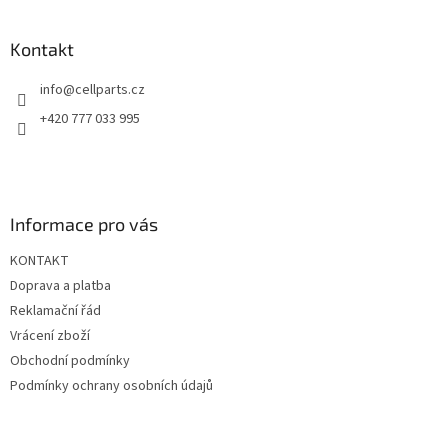
á
p
a
Kontakt
t
info
@
cellparts.cz
í
+420 777 033 995
Informace pro vás
KONTAKT
Doprava a platba
Reklamační řád
Vrácení zboží
Obchodní podmínky
Podmínky ochrany osobních údajů