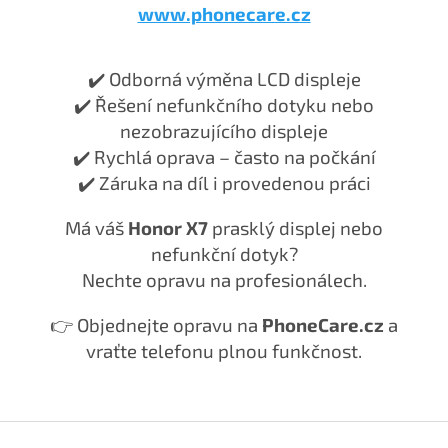
www.phonecare.cz
✔️ Odborná výměna LCD displeje
✔️ Řešení nefunkčního dotyku nebo
nezobrazujícího displeje
✔️ Rychlá oprava – často na počkání
✔️ Záruka na díl i provedenou práci
Má váš
Honor X7
prasklý displej nebo
nefunkční dotyk?
Nechte opravu na profesionálech.
👉 Objednejte opravu na
PhoneCare.cz
a
vraťte telefonu plnou funkčnost.
Z