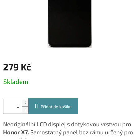
279 Kč
Měrná
Skladem
cena:
Přidat do košíku
Neoriginální LCD displej s dotykovou vrstvou pro
Honor X7.
Samostatný panel bez rámu určený pro