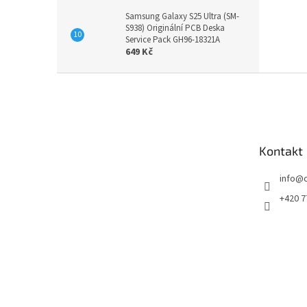
Samsung Galaxy S25 Ultra (SM-
S938) Originální PCB Deska
Service Pack GH96-18321A
649 Kč
Z
á
p
a
t
Kontakt
í
info
@
+420 7