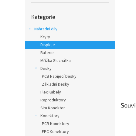
í
p
Přeskočit
a
Kategorie
kategorie
n
e
Náhradní díly
l
Kryty
Displeje
Baterie
Mřížka Sluchátka
Desky
PCB Nabíjecí Desky
Základní Desky
Flex Kabely
Reproduktory
Souvi
Sim Konektor
Konektory
PCB Konektory
FPC Konektory