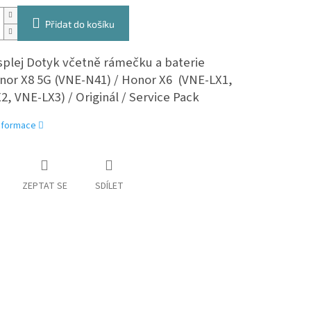
Přidat do košíku
splej Dotyk včetně rámečku a baterie
nor X8 5G (VNE-N41) / Honor X6 (VNE-LX1,
, VNE-LX3) / Originál / Service Pack
informace
ZEPTAT SE
SDÍLET