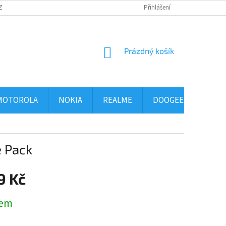
ZBOŽÍ
OBCHODNÍ PODMÍNKY
PODMÍNKY OCHRANY OSOBNÍCH ÚDAJ
Přihlášení
NÁKUPNÍ
Prázdný košík
KOŠÍK
MOTOROLA
NOKIA
REALME
DOOGEE
ALCA
e Pack
9 Kč
dem