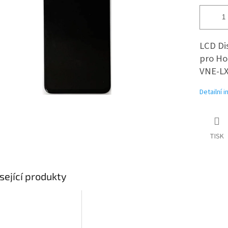
LCD Di
pro Ho
VNE-LX2
Detailní 
TISK
sející produkty