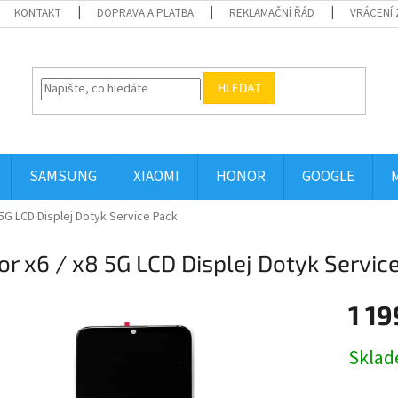
KONTAKT
DOPRAVA A PLATBA
REKLAMAČNÍ ŘÁD
VRÁCENÍ 
HLEDAT
SAMSUNG
XIAOMI
HONOR
GOOGLE
 5G LCD Displej Dotyk Service Pack
r x6 / x8 5G LCD Displej Dotyk Servic
1 19
Měrná
Skla
cena: