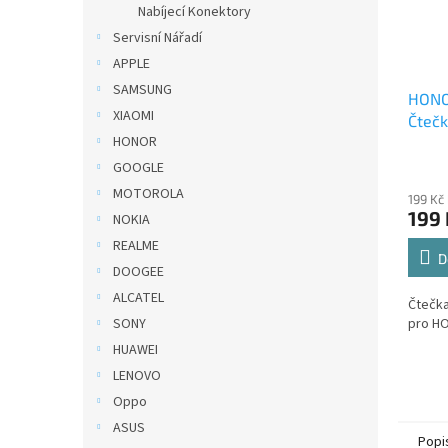
Nabíjecí Konektory
Servisní Nářadí
APPLE
SAMSUNG
HONOR
XIAOMI
Čtečk
HONOR
GOOGLE
MOTOROLA
199 Kč
199 
NOKIA
REALME
D
DOOGEE
ALCATEL
Čtečka
pro HO
SONY
HUAWEI
LENOVO
Oppo
ASUS
Popi