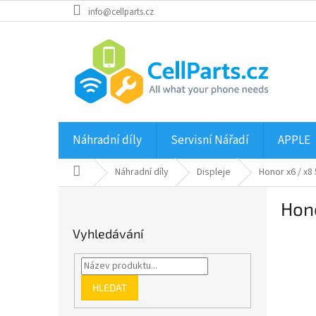
Přejít
info@cellparts.cz
na
obsah
Náhradní díly
Servisní Nářadí
APPLE
Domů
Náhradní díly
Displeje
Honor x6 / x8
P
Hono
o
s
Vyhledávání
t
r
a
n
HLEDAT
n