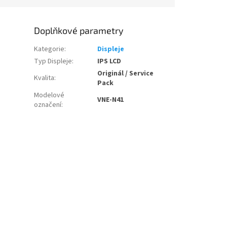
Doplňkové parametry
Kategorie
:
Displeje
Typ Displeje
:
IPS LCD
Originál / Service
Kvalita
:
Pack
Modelové
VNE-N41
označení
: