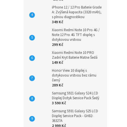
iPhone 12 / 12 Pro Baterie Grade
A: Zvýšená kapacita (3320 mAh),
s plnou diagnostikou
349 Kč
Xiaomi Redmi Note 10 Pro 4G /
Note 12 Pro 4G TFT displej s
dotykovou vrstvou
299 Kč
Xiaomi Redmi Note 10 PRO
Zadní Kryt Baterie Matne Šedá
149 Kč
Honor View 10 displej s
dotykovou vrstvou bez rámu
černý
289 Kč
Samsung S921 Galaxy S24 LCD
Displej Dotyk Service Pack Šedý
3 590 Kč
Samsung S931 Galaxy S25 LCD
Displej Service Pack - GH82-
36327A
2 999 Kč