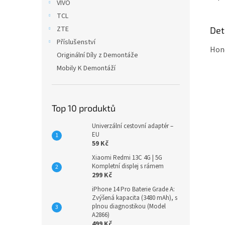
VIVO
TCL
ZTE
Det
Příslušenství
Hono
Originální Díly z Demontáže
Mobily K Demontáží
Top 10 produktů
Univerzální cestovní adaptér –
EU
59 Kč
Xiaomi Redmi 13C 4G | 5G
Kompletní displej s rámem
299 Kč
iPhone 14 Pro Baterie Grade A:
Zvýšená kapacita (3480 mAh), s
plnou diagnostikou (Model
A2866)
499 Kč