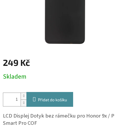
249 Kč
Měrná
Skladem
cena:
Přidat do košíku
LCD Displej Dotyk bez rámečku pro Honor 9x / P
Smart Pro COF