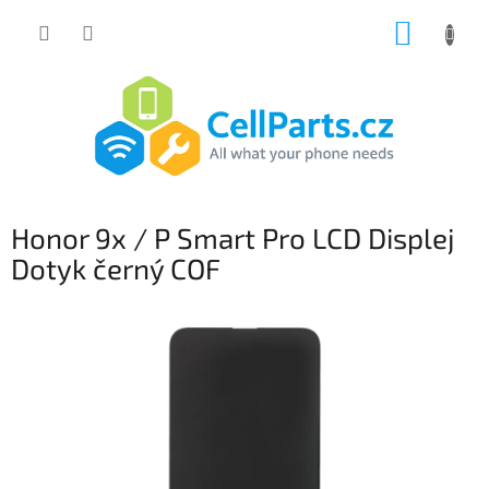
Přejít
NÁKUP
na
obsah
KOŠÍK
Honor 9x / P Smart Pro LCD Displej
Dotyk černý COF