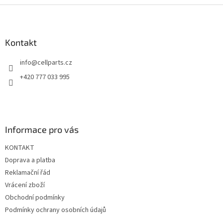
Z
á
p
a
Kontakt
t
info
@
cellparts.cz
í
+420 777 033 995
Informace pro vás
KONTAKT
Doprava a platba
Reklamační řád
Vrácení zboží
Obchodní podmínky
Podmínky ochrany osobních údajů