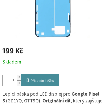
199 Kč
Měrná
Skladem
cena:
Přidat do košíku
Lepící páska pod LCD displej pro
Google Pixel
5
(GD1YQ, GTT9Q).
Originální díl
, který zajišťuje