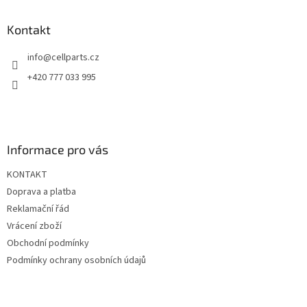
p
a
Kontakt
t
info
@
cellparts.cz
í
+420 777 033 995
Informace pro vás
KONTAKT
Doprava a platba
Reklamační řád
Vrácení zboží
Obchodní podmínky
Podmínky ochrany osobních údajů