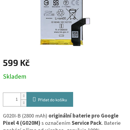
599 Kč
Měrná
Skladem
cena:
Přidat do košíku
G020I-B (2800 mAh)
originální baterie pro Google
Pixel 4 (G020M)
s označením
Service Pack
. Baterie