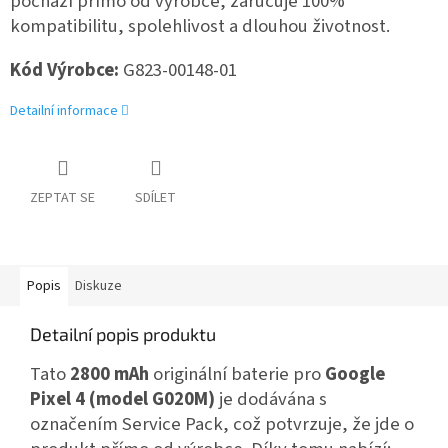
pochází přímo od výrobce, zaručuje 100%
kompatibilitu, spolehlivost a dlouhou životnost.
Kód Výrobce
:
G823-00148-01
Detailní informace
ZEPTAT SE
SDÍLET
Popis
Diskuze
Detailní popis produktu
Tato
2800 mAh
originální baterie pro
Google
Pixel 4 (model G020M)
je dodávána s
označením Service Pack, což potvrzuje, že jde o