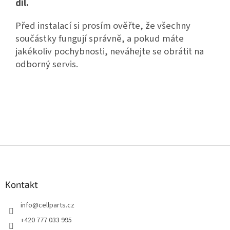
díl.
Před instalací si prosím ověřte, že všechny
součástky fungují správně, a pokud máte
jakékoliv pochybnosti, neváhejte se obrátit na
odborný servis.
Z
á
p
a
Kontakt
t
info
@
cellparts.cz
í
+420 777 033 995