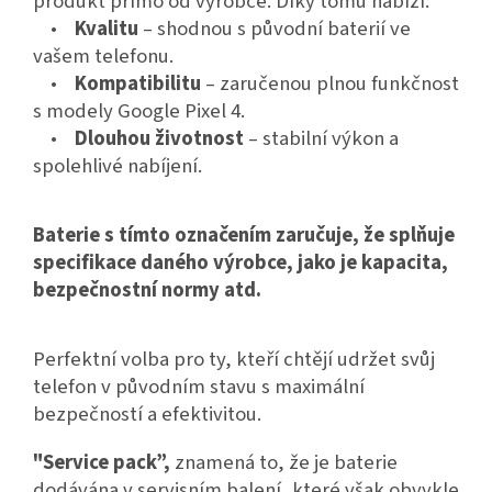
produkt přímo od výrobce. Díky tomu nabízí:
•
Kvalitu
– shodnou s původní baterií ve
vašem telefonu.
•
Kompatibilitu
– zaručenou plnou funkčnost
s modely Google Pixel 4.
•
Dlouhou životnost
– stabilní výkon a
spolehlivé nabíjení.
Baterie s tímto označením zaručuje, že splňuje
specifikace daného výrobce, jako je kapacita,
bezpečnostní normy atd.
Perfektní volba pro ty, kteří chtějí udržet svůj
telefon v původním stavu s maximální
bezpečností a efektivitou.
"Service pack”,
znamená to, že je baterie
dodávána v servisním balení, které však obvykle