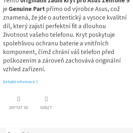
Tento
originální zadní kryt pro Asus Zenfone 9
je
Genuine Part
přímo od výrobce Asus, což
znamená, že jde o autentický a vysoce kvalitní
díl, který zajistí perfektní fit a dlouhou
životnost vašeho telefonu. Kryt poskytuje
spolehlivou ochranu baterie a vnitřních
komponent, čímž chrání váš telefon před
poškozením a zároveň zachovává originální
vzhled zařízení.
Detailní informace
ZEPTAT SE
SDÍLET