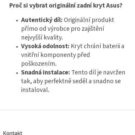
Proč si vybrat originální zadní kryt Asus?
Autentický díl:
Originální produkt
přímo od výrobce pro zajištění
nejvyšší kvality.
Vysoká odolnost:
Kryt chrání baterii a
vnitřní komponenty před
poškozením.
Snadná instalace:
Tento díl je navržen
tak, aby perfektně seděl a snadno se
instaloval.
Z
á
p
a
Kontakt