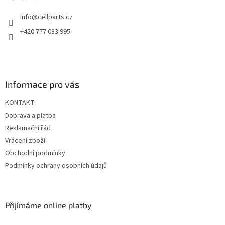
t
info
@
cellparts.cz
í
+420 777 033 995
Informace pro vás
KONTAKT
Doprava a platba
Reklamační řád
Vrácení zboží
Obchodní podmínky
Podmínky ochrany osobních údajů
Přijímáme online platby