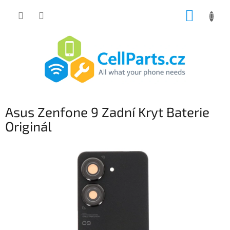
Přejít
NÁKUP
na
obsah
KOŠÍK
Asus Zenfone 9 Zadní Kryt Baterie
Originál