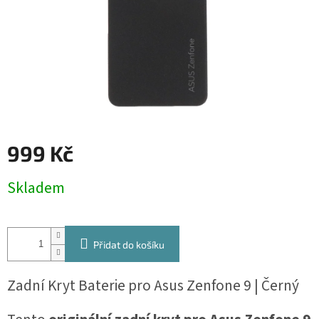
999 Kč
Měrná
Skladem
cena:
Přidat do košíku
Zadní Kryt Baterie pro Asus Zenfone 9 | Černý