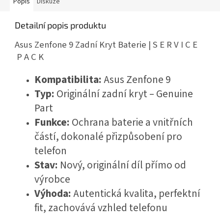
Popis
Diskuze
Detailní popis produktu
Asus Zenfone 9 Zadní Kryt Baterie | S E R V I C E
P A C K
Kompatibilita:
Asus Zenfone 9
Typ:
Originální zadní kryt – Genuine
Part
Funkce:
Ochrana baterie a vnitřních
částí, dokonalé přizpůsobení pro
telefon
Stav:
Nový, originální díl přímo od
výrobce
Výhoda:
Autentická kvalita, perfektní
fit, zachovává vzhled telefonu