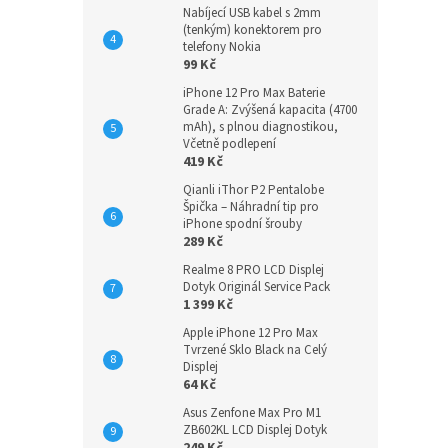
Nabíjecí USB kabel s 2mm
(tenkým) konektorem pro
telefony Nokia
99 Kč
iPhone 12 Pro Max Baterie
Grade A: Zvýšená kapacita (4700
mAh), s plnou diagnostikou,
Včetně podlepení
419 Kč
Qianli iThor P2 Pentalobe
Špička – Náhradní tip pro
iPhone spodní šrouby
289 Kč
Realme 8 PRO LCD Displej
Dotyk Originál Service Pack
1 399 Kč
Apple iPhone 12 Pro Max
Tvrzené Sklo Black na Celý
Displej
64 Kč
Asus Zenfone Max Pro M1
ZB602KL LCD Displej Dotyk