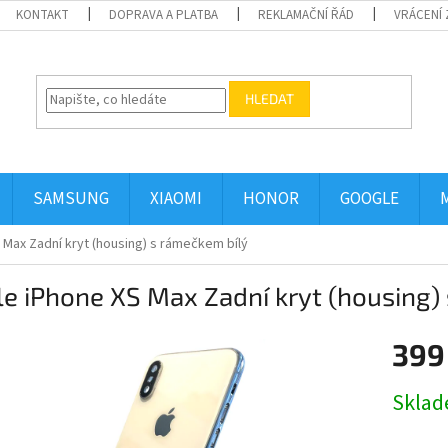
KONTAKT
DOPRAVA A PLATBA
REKLAMAČNÍ ŘÁD
VRÁCENÍ 
HLEDAT
SAMSUNG
XIAOMI
HONOR
GOOGLE
 Max Zadní kryt (housing) s rámečkem bílý
e iPhone XS Max Zadní kryt (housing)
399
Měrná
Skla
cena: