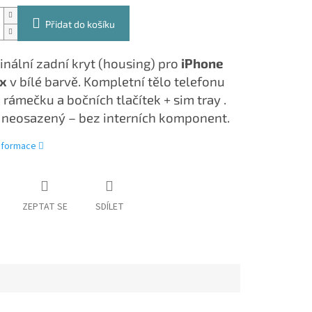
Přidat do košíku
inální zadní kryt (housing) pro
iPhone
x
v bílé barvě. Kompletní tělo telefonu
 rámečku a bočních tlačítek + sim tray .
e neosazený – bez interních komponent.
informace
ZEPTAT SE
SDÍLET