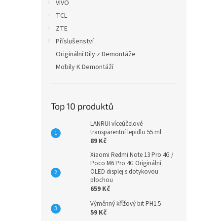
VIVO
TCL
ZTE
Příslušenství
Originální Díly z Demontáže
Mobily K Demontáží
Top 10 produktů
LANRUI víceúčelové
transparentní lepidlo 55 ml
89 Kč
Xiaomi Redmi Note 13 Pro 4G /
Poco M6 Pro 4G Originální
OLED displej s dotykovou
plochou
659 Kč
Výměnný křížový bit PH1.5
59 Kč