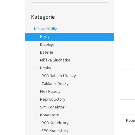
í
p
Přeskočit
a
Kategorie
kategorie
n
e
Náhradní díly
l
Kryty
Displeje
Baterie
Mřížka Sluchátka
Desky
PCB Nabíjecí Desky
Základní Desky
Flex Kabely
Reproduktory
Sim Konektor
Konektory
Popi
PCB Konektory
FPC Konektory