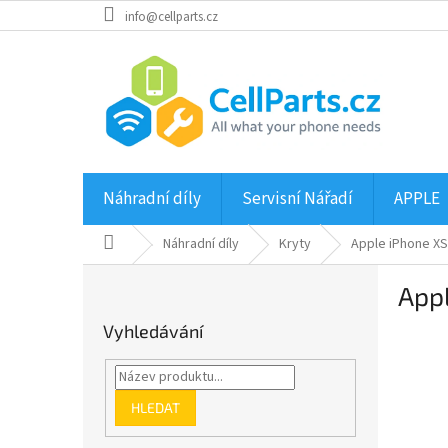
Přejít
info@cellparts.cz
na
obsah
Náhradní díly
Servisní Nářadí
APPLE
Domů
Náhradní díly
Kryty
Apple iPhone XS
P
Appl
o
s
Vyhledávání
t
r
a
n
HLEDAT
n