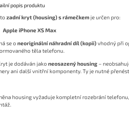
ailní popis produktu
nto
zadní kryt (housing) s rámečkem
je určen pro:
Apple iPhone XS Max
ná se o
neoriginální náhradní díl (kopii)
vhodný při 
ormovaného těla telefonu.
Kryt je dodáván jako
neosazený housing
– neobsahuje 
ery ani další vnitřní komponenty. Ty je nutné přenést
ěna housing vyžaduje kompletní rozebrání telefon
táž.