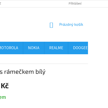
ZBOŽÍ
OBCHODNÍ PODMÍNKY
PODMÍNKY OCHRANY OSOBNÍCH ÚDAJ
Přihlášení
NÁKUPNÍ
Prázdný košík
KOŠÍK
MOTOROLA
NOKIA
REALME
DOOGEE
ALCA
 s rámečkem bílý
 Kč
dem