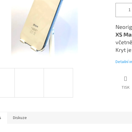
Neorig
XS Ma
včetně
Kryt j
Detailní 
TISK
s
Diskuze