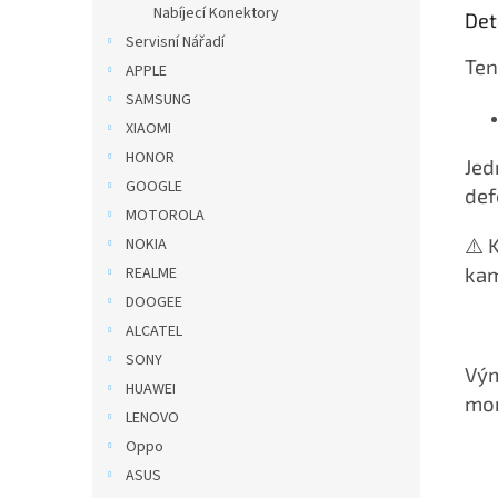
Nabíjecí Konektory
Det
Servisní Nářadí
Te
APPLE
SAMSUNG
XIAOMI
HONOR
Jed
GOOGLE
def
MOTOROLA
⚠️ 
NOKIA
kam
REALME
DOOGEE
ALCATEL
SONY
Vým
HUAWEI
mon
LENOVO
Oppo
ASUS