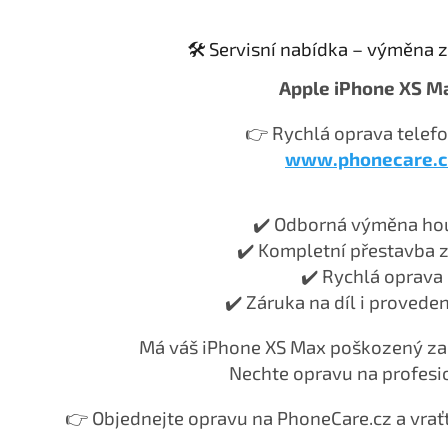
🛠️ Servisní nabídka – výměna 
Apple iPhone XS M
👉 Rychlá oprava telefo
www.phonecare.c
✔️ Odborná výměna ho
✔️ Kompletní přestavba z
✔️ Rychlá oprava
✔️ Záruka na díl i provede
Má váš iPhone XS Max poškozený za
Nechte opravu na profesi
👉 Objednejte opravu na PhoneCare.cz a vrať