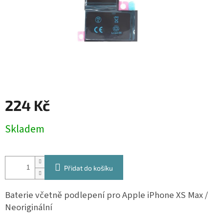
224 Kč
Měrná
Skladem
cena:
Přidat do košíku
Baterie včetně podlepení pro Apple iPhone XS Max /
Neoriginální