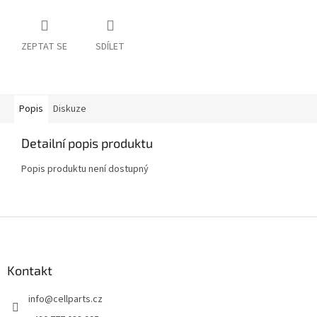
ZEPTAT SE
SDÍLET
Popis
Diskuze
Detailní popis produktu
Popis produktu není dostupný
Z
á
p
a
Kontakt
t
info
@
cellparts.cz
í