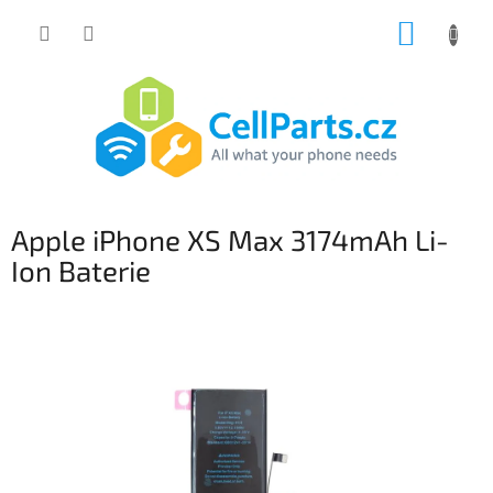
Přejít
NÁKUP
na
obsah
KOŠÍK
Apple iPhone XS Max 3174mAh Li-
Ion Baterie