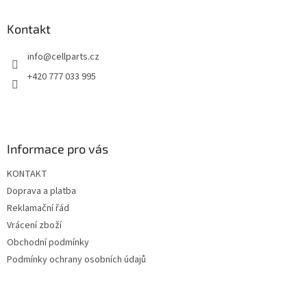
p
a
Kontakt
t
info
@
cellparts.cz
í
+420 777 033 995
Informace pro vás
KONTAKT
Doprava a platba
Reklamační řád
Vrácení zboží
Obchodní podmínky
Podmínky ochrany osobních údajů