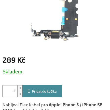
289 Kč
Měrná
Skladem
cena:
Přidat do košíku
Nabíjecí Flex Kabel pro
Apple iPhone 8 / iPhone SE