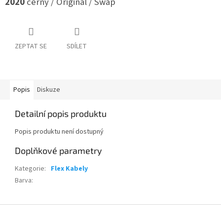
2020
černý / Originál / Swap
ZEPTAT SE
SDÍLET
Popis
Diskuze
Detailní popis produktu
Popis produktu není dostupný
Doplňkové parametry
Kategorie
:
Flex Kabely
Barva
:
Z
á