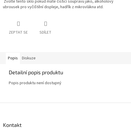
Zvolte tento sklo pokud máte čisticí soupravu jako,
alkoholový
ubrousek pro vyčištění displeje, hadřík z mikrovlákna atd.
ZEPTAT SE
SDÍLET
Popis
Diskuze
Detailní popis produktu
Popis produktu není dostupný
Z
á
p
a
Kontakt