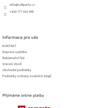
t
info
@
cellparts.cz
í
+420 777 033 995
Informace pro vás
KONTAKT
Doprava a platba
Reklamační řád
Vrácení zboží
Obchodní podmínky
Podmínky ochrany osobních údajů
Přijímáme online platby