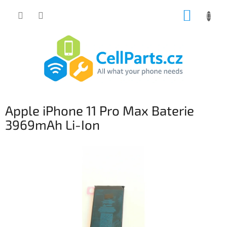
Přejít
NÁKUP
na
obsah
KOŠÍK
Apple iPhone 11 Pro Max Baterie
3969mAh Li-Ion