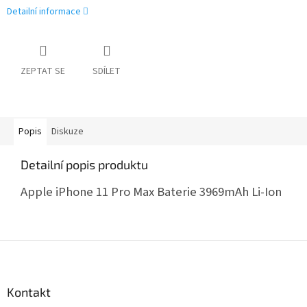
Detailní informace
ZEPTAT SE
SDÍLET
Popis
Diskuze
Detailní popis produktu
Apple iPhone 11 Pro Max Baterie 3969mAh Li-Ion
Z
á
p
a
Kontakt