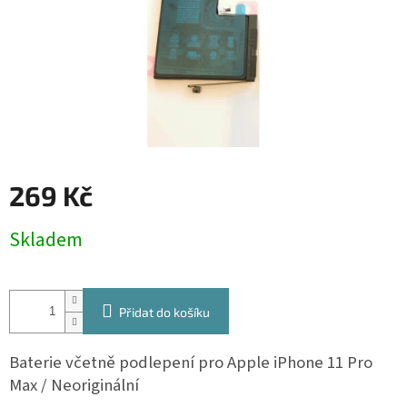
269 Kč
Měrná
Skladem
cena:
Přidat do košíku
Baterie včetně podlepení pro Apple iPhone 11 Pro
Max / Neoriginální