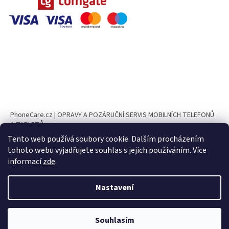
PhoneCare.cz | OPRAVY A POZÁRUČNÍ SERVIS MOBILNÍCH TELEFONŮ
A TABLETŮ
Tento web používá soubory cookie. Dalším procházením
PhoneParts.cz
tohoto webu vyjadřujete souhlas s jejich používáním. Více
informací
zde
.
Nastavení
Vytvořil Shoptet
Souhlasím
Copyright 2026
CELL PARTS.cz
. Všechna práva vyhrazena.