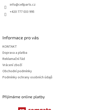
t
info
@
cellparts.cz
í
+420 777 033 995
Informace pro vás
KONTAKT
Doprava a platba
Reklamační řád
Vrácení zboží
Obchodní podmínky
Podmínky ochrany osobních údajů
Přijímáme online platby