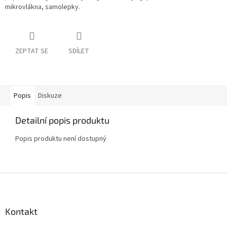
mikrovlákna, samolepky.
ZEPTAT SE
SDÍLET
Popis
Diskuze
Detailní popis produktu
Popis produktu není dostupný
Z
á
p
a
Kontakt
t