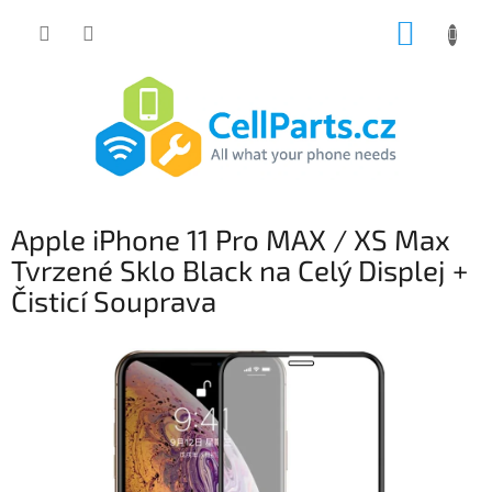
Přejít
NÁKUP
na
obsah
KOŠÍK
Apple iPhone 11 Pro MAX / XS Max
Tvrzené Sklo Black na Celý Displej +
Čisticí Souprava