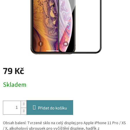
79 Kč
Měrná
Skladem
cena:
Přidat do košíku
Obsah balení: Tvrzené sklo na celý displej pro Apple iPhone 11 Pro / XS
/ X, alkoholový ubrousek pro vyčištění displeje, hadřík z